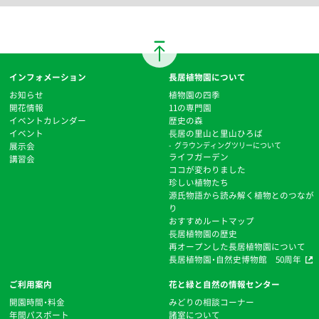
インフォメーション
長居植物園について
お知らせ
植物園の四季
開花情報
11の専門園
イベントカレンダー
歴史の森
イベント
⻑居の里山と里山ひろば
展示会
グラウンディングツリーについて
ライフガーデン
講習会
ココが変わりました
珍しい植物たち
源氏物語から読み解く植物とのつなが
り
おすすめルートマップ
⻑居植物園の歴史
再オープンした長居植物園について
長居植物園・自然史博物館 50周年
ご利用案内
花と緑と自然の情報センター
開園時間・料金
みどりの相談コーナー
年間パスポート
諸室について