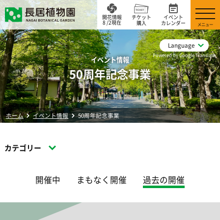
開花情報
チケット
イベント
8 /2現在
購入
カレンダー
メニュー
Language
Powered by Google Translate
イベント情報
50周年記念事業
ホーム
イベント情報
50周年記念事業
カテゴリー
開催中
まもなく開催
過去の開催