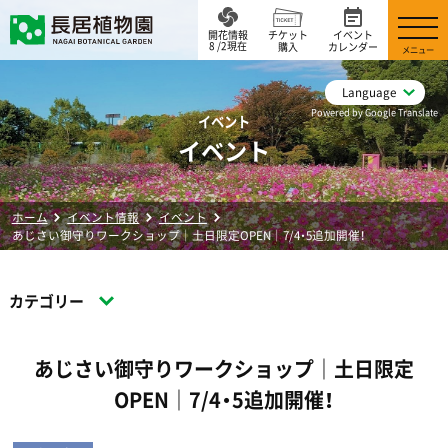
開花情報
チケット
イベント
8 /2現在
購入
カレンダー
メニュー
Language
Powered by Google Translate
イベント
イベント
ホーム
イベント情報
イベント
あじさい御守りワークショップ｜土日限定OPEN｜7/4・5追加開催！
カテゴリー
あじさい御守りワークショップ｜土日限定
OPEN｜7/4・5追加開催！