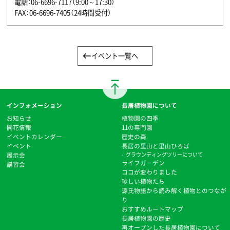
電話：06-6696-7117（9:00～17:30）
FAX：06-6696-7405（24時間受付）
イベント一覧へ
インフォメーション
長居植物園について
お知らせ
植物園の四季
開花情報
11の専門園
イベントカレンダー
歴史の森
イベント
⻑居の里山と里山ひろば
展示会
グラウンディングツリーについて
ライフガーデン
講習会
ココが変わりました
珍しい植物たち
源氏物語から読み解く植物とのつなが
り
おすすめルートマップ
⻑居植物園の歴史
再オープンした長居植物園について