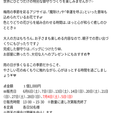
世界にひとつだけの特別な御守りづくりを楽しみませんか？✨
梅雨の季節を彩るアジサイは、「魔除け」や「幸運を呼ぶ」といった意味も
込められているお花です🌿
色とりどりの花びらを組み合わせる時間は、ほっと心が和らぐ癒しのひ
ととき☺️
大人の方はもちろん、お子さまも楽しめる内容なので、親子での思い出づ
くりにもぴったりです♪
完成した御守りは、バッグにつけたり🎒、
お部屋に飾ったり、大切な人へのプレゼントにもおすすめ💐
雨の日が多くなるこの季節だからこそ、
やさしい花のぬくもりに触れながら、心がほっとする時間を過ごしまし
ょう☔️💙
💰金額 １個1,000円
📅販売日 6月6日（土）、7日（日）、13日（土）、14日（日）、20日（土）、21日
（日）、27日（土）、28日（日）、
7月4日（土）、5日（日）
⏰販売時間 13：00 ～15：30 ※数量に達し次第販売終了
👮定員 各日50名様
※雨天の場合は開催を中止します。