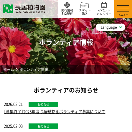
開花情報
チケット
イベント
8 /2現在
購入
カレンダー
メニュー
Language
Powered by Google Translate
ボランティア情報
ホーム
ボランティア情報
ボランティアのお知らせ
2026.02.21
お知らせ
【募集終了】2026年度 長居植物園ボランティア募集について
2025.02.03
お知らせ