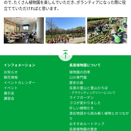
ので、たくさん植物園を楽しんでいただき、ボランティアになった際に役
立てていただければと思います。
インフォメーション
長居植物園について
お知らせ
植物園の四季
開花情報
11の専門園
イベントカレンダー
歴史の森
イベント
⻑居の里山と里山ひろば
展示会
グラウンディングツリーについて
ライフガーデン
講習会
ココが変わりました
珍しい植物たち
源氏物語から読み解く植物とのつなが
り
おすすめルートマップ
⻑居植物園の歴史