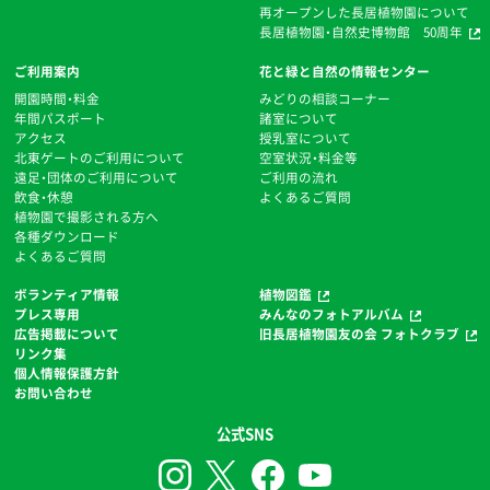
再オープンした長居植物園について
長居植物園・自然史博物館 50周年
ご利用案内
花と緑と自然の情報センター
開園時間・料金
みどりの相談コーナー
年間パスポート
諸室について
アクセス
授乳室について
北東ゲートのご利用について
空室状況・料金等
遠足・団体のご利用について
ご利用の流れ
飲食・休憩
よくあるご質問
植物園で撮影される方へ
各種ダウンロード
よくあるご質問
ボランティア情報
植物図鑑
プレス専用
みんなのフォトアルバム
広告掲載について
旧長居植物園友の会 フォトクラブ
リンク集
個人情報保護方針
お問い合わせ
公式SNS