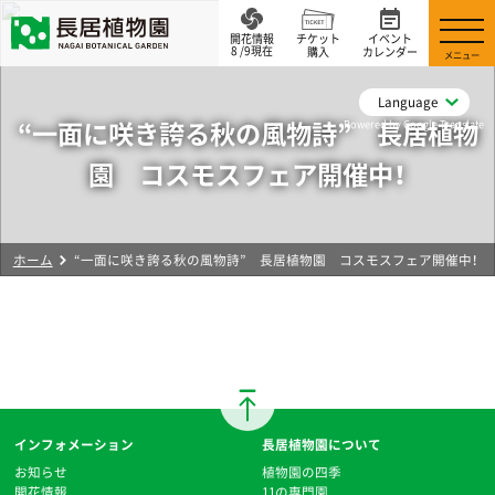
開花情報
チケット
イベント
8 /9現在
購入
カレンダー
メニュー
Language
“一面に咲き誇る秋の風物詩” 長居植物
Powered by Google Translate
園 コスモスフェア開催中！
ホーム
“一面に咲き誇る秋の風物詩” 長居植物園 コスモスフェア開催中！
インフォメーション
長居植物園について
お知らせ
植物園の四季
開花情報
11の専門園