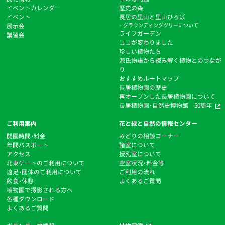
イベントカレンダー
歴史の森
イベント
⻑居の里山と里山ひろば
展示会
グラウンディングツリーについて
ライフガーデン
講習会
ココが変わりました
珍しい植物たち
源氏物語から読み解く植物とのつなが
り
おすすめルートマップ
⻑居植物園の歴史
再オープンした長居植物園について
長居植物園・自然史博物館 50周年
ご利用案内
花と緑と自然の情報センター
開園時間・料金
みどりの相談コーナー
年間パスポート
諸室について
アクセス
授乳室について
北東ゲートのご利用について
空室状況・料金等
遠足・団体のご利用について
ご利用の流れ
飲食・休憩
よくあるご質問
植物園で撮影される方へ
各種ダウンロード
よくあるご質問