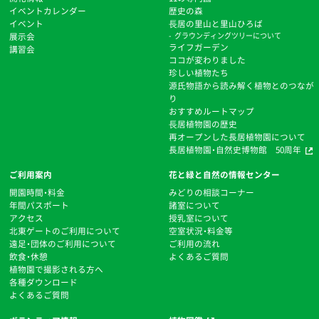
イベントカレンダー
歴史の森
イベント
⻑居の里山と里山ひろば
展示会
グラウンディングツリーについて
ライフガーデン
講習会
ココが変わりました
珍しい植物たち
源氏物語から読み解く植物とのつなが
り
おすすめルートマップ
⻑居植物園の歴史
再オープンした長居植物園について
長居植物園・自然史博物館 50周年
ご利用案内
花と緑と自然の情報センター
開園時間・料金
みどりの相談コーナー
年間パスポート
諸室について
アクセス
授乳室について
北東ゲートのご利用について
空室状況・料金等
遠足・団体のご利用について
ご利用の流れ
飲食・休憩
よくあるご質問
植物園で撮影される方へ
各種ダウンロード
よくあるご質問