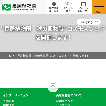
開花情報
チケット
イベント
8 /2現在
購入
カレンダー
メニュー
Language
“長居植物園 秋の風物詩”コスモスフェア
Powered by Google Translate
を開催します！
ホーム
“長居植物園 秋の風物詩”コスモスフェアを開催します！
インフォメーション
長居植物園について
お知らせ
植物園の四季
開花情報
11の専門園