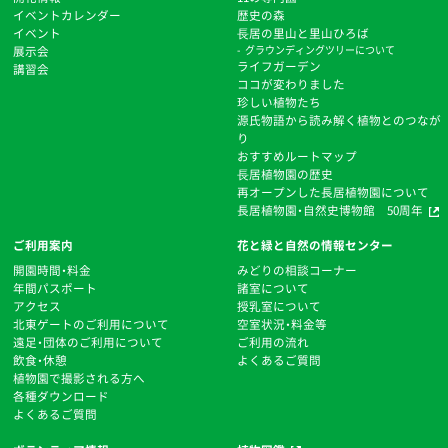
イベントカレンダー
歴史の森
イベント
⻑居の里山と里山ひろば
展示会
グラウンディングツリーについて
ライフガーデン
講習会
ココが変わりました
珍しい植物たち
源氏物語から読み解く植物とのつなが
り
おすすめルートマップ
⻑居植物園の歴史
再オープンした長居植物園について
長居植物園・自然史博物館 50周年
ご利用案内
花と緑と自然の情報センター
開園時間・料金
みどりの相談コーナー
年間パスポート
諸室について
アクセス
授乳室について
北東ゲートのご利用について
空室状況・料金等
遠足・団体のご利用について
ご利用の流れ
飲食・休憩
よくあるご質問
植物園で撮影される方へ
各種ダウンロード
よくあるご質問