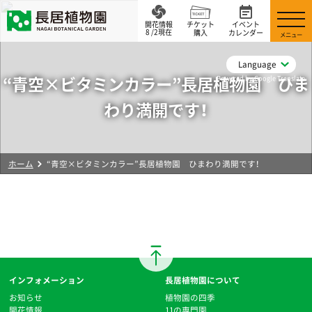
開花情報
チケット
イベント
8 /2現在
購入
カレンダー
メニュー
Language
“青空×ビタミンカラー”長居植物園 ひま
Powered by Google Translate
わり満開です！
ホーム
“青空×ビタミンカラー”長居植物園 ひまわり満開です！
インフォメーション
長居植物園について
お知らせ
植物園の四季
開花情報
11の専門園