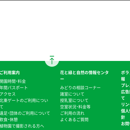
ご利用案内
花と緑と自然の情報センタ
ボラ
ー
報
開園時間・料金
プレ
年間パスポート
みどりの相談コーナー
広告
アクセス
諸室について
て
北東ゲートのご利用につい
授乳室について
リン
て
空室状況・料金等
個人
遠足・団体のご利用について
ご利用の流れ
針
飲食・休憩
よくあるご質問
お問
植物園で撮影される方へ