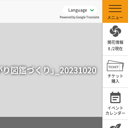
Language
メニュー
Powered by Google Translate
開花情報
8 /2現在
鑑づくり」_20231020
チケット
購入
イベント
カレンダー