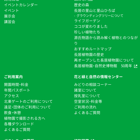
イベントカレンダー
歴史の森
イベント
⻑居の里山と里山ひろば
展示会
グラウンディングツリーについて
ライフガーデン
講習会
ココが変わりました
珍しい植物たち
源氏物語から読み解く植物とのつなが
り
おすすめルートマップ
⻑居植物園の歴史
再オープンした長居植物園について
長居植物園・自然史博物館 50周年
ご利用案内
花と緑と自然の情報センター
開園時間・料金
みどりの相談コーナー
年間パスポート
諸室について
アクセス
授乳室について
北東ゲートのご利用について
空室状況・料金等
遠足・団体のご利用について
ご利用の流れ
飲食・休憩
よくあるご質問
植物園で撮影される方へ
各種ダウンロード
よくあるご質問