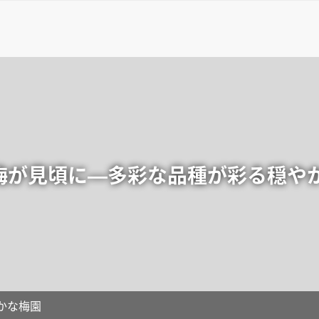
梅が見頃に—多彩な品種が彩る穏や
かな梅園