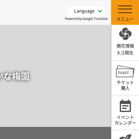
Language
メニュー
Powered by Google Translate
開花情報
8 /2現在
かな梅園
チケット
購入
イベント
カレンダー