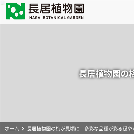
長居植物園の
ホーム
長居植物園の梅が見頃に—多彩な品種が彩る穏や