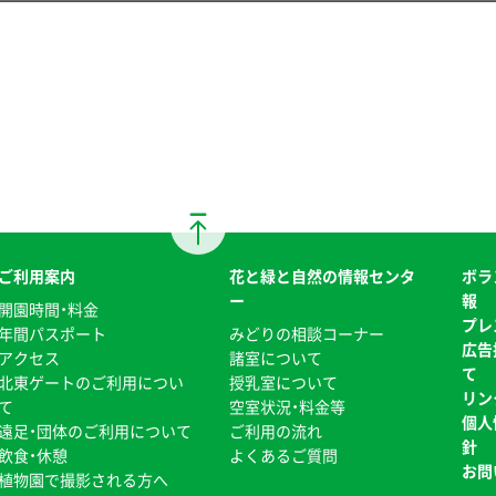
ご利用案内
花と緑と自然の情報センタ
ボラ
ー
報
開園時間・料金
プレ
年間パスポート
みどりの相談コーナー
広告
アクセス
諸室について
て
北東ゲートのご利用につい
授乳室について
リン
て
空室状況・料金等
個人
遠足・団体のご利用について
ご利用の流れ
針
飲食・休憩
よくあるご質問
お問
植物園で撮影される方へ