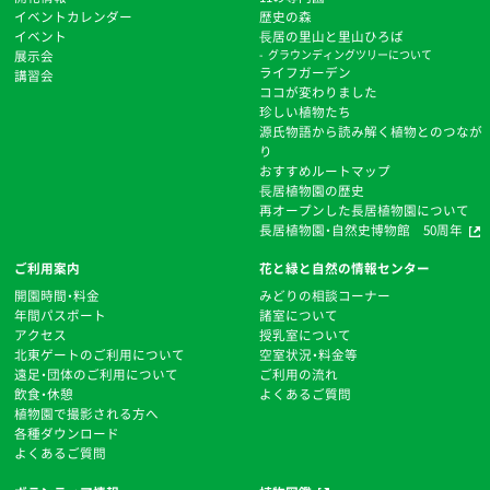
イベントカレンダー
歴史の森
イベント
⻑居の里山と里山ひろば
展示会
グラウンディングツリーについて
ライフガーデン
講習会
ココが変わりました
珍しい植物たち
源氏物語から読み解く植物とのつなが
り
おすすめルートマップ
⻑居植物園の歴史
再オープンした長居植物園について
長居植物園・自然史博物館 50周年
ご利用案内
花と緑と自然の情報センター
開園時間・料金
みどりの相談コーナー
年間パスポート
諸室について
アクセス
授乳室について
北東ゲートのご利用について
空室状況・料金等
遠足・団体のご利用について
ご利用の流れ
飲食・休憩
よくあるご質問
植物園で撮影される方へ
各種ダウンロード
よくあるご質問