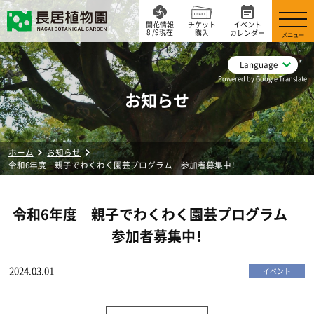
開花情報
チケット
イベント
8 /9現在
購入
カレンダー
メニュー
Language
Powered by Google Translate
お知らせ
ホーム
お知らせ
令和6年度 親子でわくわく園芸プログラム 参加者募集中！
令和6年度 親子でわくわく園芸プログラム
参加者募集中！
2024.03.01
イベント