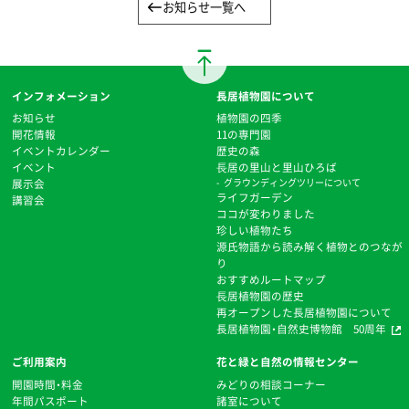
お知らせ一覧へ
インフォメーション
長居植物園について
お知らせ
植物園の四季
開花情報
11の専門園
イベントカレンダー
歴史の森
イベント
⻑居の里山と里山ひろば
展示会
グラウンディングツリーについて
ライフガーデン
講習会
ココが変わりました
珍しい植物たち
源氏物語から読み解く植物とのつなが
り
おすすめルートマップ
⻑居植物園の歴史
再オープンした長居植物園について
長居植物園・自然史博物館 50周年
ご利用案内
花と緑と自然の情報センター
開園時間・料金
みどりの相談コーナー
年間パスポート
諸室について