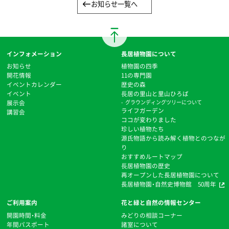
お知らせ一覧へ
インフォメーション
長居植物園について
お知らせ
植物園の四季
開花情報
11の専門園
イベントカレンダー
歴史の森
イベント
⻑居の里山と里山ひろば
展示会
グラウンディングツリーについて
ライフガーデン
講習会
ココが変わりました
珍しい植物たち
源氏物語から読み解く植物とのつなが
り
おすすめルートマップ
⻑居植物園の歴史
再オープンした長居植物園について
長居植物園・自然史博物館 50周年
ご利用案内
花と緑と自然の情報センター
開園時間・料金
みどりの相談コーナー
年間パスポート
諸室について