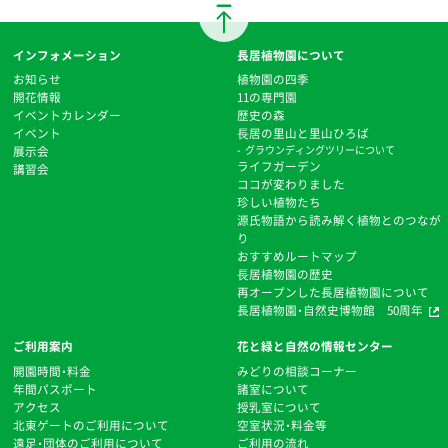
インフォメーション
長居植物園について
お知らせ
植物園の四季
開花情報
11の専門園
イベントカレンダー
歴史の森
イベント
⻑居の里山と里山ひろば
展示会
グラウンディングツリーについて
ライフガーデン
講習会
ココが変わりました
珍しい植物たち
源氏物語から読み解く植物とのつなが
り
おすすめルートマップ
⻑居植物園の歴史
再オープンした長居植物園について
長居植物園・自然史博物館 50周年
ご利用案内
花と緑と自然の情報センター
開園時間・料金
みどりの相談コーナー
年間パスポート
諸室について
アクセス
授乳室について
北東ゲートのご利用について
空室状況・料金等
遠足・団体のご利用について
ご利用の流れ