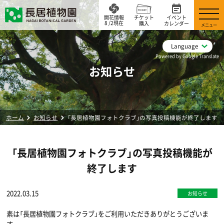
開花情報
チケット
イベント
8 /2現在
購入
カレンダー
メニュー
Language
Powered by Google Translate
お知らせ
ホーム
お知らせ
「長居植物園フォトクラブ」の写真投稿機能が終了します
「長居植物園フォトクラブ」の写真投稿機能が
終了します
2022.03.15
お知らせ
素は「長居植物園フォトクラブ」をご利用いただきありがとうございま