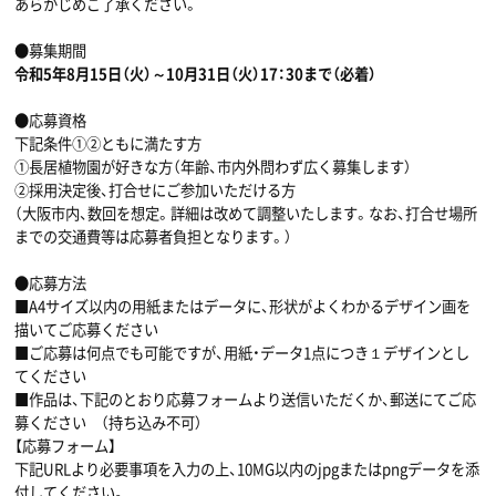
あらかじめご了承ください。
●募集期間
令和5年8月15日（火）～10月31日（火）17：30まで（必着）
●応募資格
下記条件①②ともに満たす方
①長居植物園が好きな方（年齢、市内外問わず広く募集します）
②採用決定後、打合せにご参加いただける方
（大阪市内、数回を想定。詳細は改めて調整いたします。なお、打合せ場所
までの交通費等は応募者負担となります。）
●応募方法
■A4サイズ以内の用紙またはデータに、形状がよくわかるデザイン画を
描いてご応募ください
■ご応募は何点でも可能ですが、用紙・データ1点につき１デザインとし
てください
■作品は、下記のとおり応募フォームより送信いただくか、郵送にてご応
募ください （持ち込み不可）
【応募フォーム】
下記URLより必要事項を入力の上、10MG以内のjpgまたはpngデータを添
付してください。