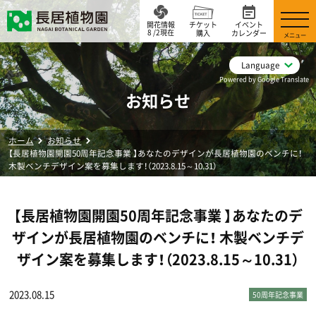
開花情報
チケット
イベント
8 /2現在
購入
カレンダー
メニュー
Language
Powered by Google Translate
お知らせ
ホーム
お知らせ
【長居植物園開園50周年記念事業 】あなたのデザインが長居植物園のベンチに！
木製ベンチデザイン案を募集します！（2023.8.15～10.31）
【長居植物園開園50周年記念事業 】あなたのデ
ザインが長居植物園のベンチに！ 木製ベンチデ
ザイン案を募集します！（2023.8.15～10.31）
2023.08.15
50周年記念事業