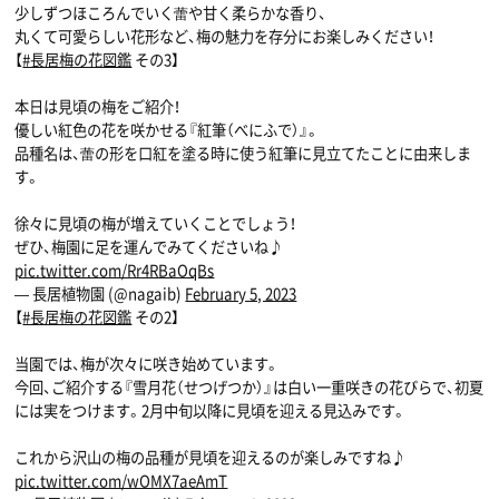
少しずつほころんでいく蕾や甘く柔らかな香り、
丸くて可愛らしい花形など、梅の魅力を存分にお楽しみください！
【
#長居梅の花図鑑
その3】
本日は見頃の梅をご紹介！
優しい紅色の花を咲かせる『紅筆（べにふで）』。
品種名は、蕾の形を口紅を塗る時に使う紅筆に見立てたことに由来しま
す。
徐々に見頃の梅が増えていくことでしょう！
ぜひ、梅園に足を運んでみてくださいね♪
pic.twitter.com/Rr4RBaOqBs
— 長居植物園 (@nagaib)
February 5, 2023
【
#長居梅の花図鑑
その2】
当園では、梅が次々に咲き始めています。
今回、ご紹介する『雪月花（せつげつか）』は白い一重咲きの花びらで、初夏
には実をつけます。2月中旬以降に見頃を迎える見込みです。
これから沢山の梅の品種が見頃を迎えるのが楽しみですね♪
pic.twitter.com/wOMX7aeAmT