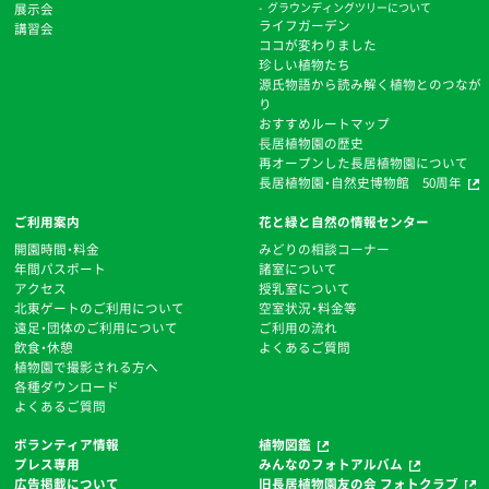
展示会
グラウンディングツリーについて
ライフガーデン
講習会
ココが変わりました
珍しい植物たち
源氏物語から読み解く植物とのつなが
り
おすすめルートマップ
⻑居植物園の歴史
再オープンした長居植物園について
長居植物園・自然史博物館 50周年
ご利用案内
花と緑と自然の情報センター
開園時間・料金
みどりの相談コーナー
年間パスポート
諸室について
アクセス
授乳室について
北東ゲートのご利用について
空室状況・料金等
遠足・団体のご利用について
ご利用の流れ
飲食・休憩
よくあるご質問
植物園で撮影される方へ
各種ダウンロード
よくあるご質問
ボランティア情報
植物図鑑
プレス専用
みんなのフォトアルバム
広告掲載について
旧長居植物園友の会 フォトクラブ