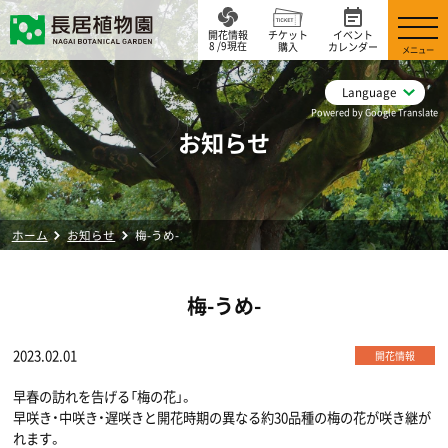
開花情報
チケット
イベント
8 /9現在
購入
カレンダー
メニュー
Language
Powered by Google Translate
お知らせ
ホーム
お知らせ
梅-うめ-
梅-うめ-
2023.02.01
開花情報
早春の訪れを告げる「梅の花」。
早咲き・中咲き・遅咲きと開花時期の異なる約30品種の梅の花が咲き継が
れます。