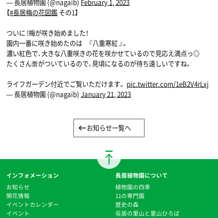
— 長居植物園 (@nagaib)
February 1, 2023
【
#長居梅の花図鑑
その1】
ついに !梅が咲き始めました！
園内一番に咲き始めたのは 『八重寒紅 』。
濃い紅色で、大きな八重咲きの花を咲かせているので見応え満点っ◎
たくさん蕾がついているので、見頃になるのが待ち遠しいですね。
ライフガーデン付近でご覧いただけます。
pic.twitter.com/1eB2V4rLxj
— 長居植物園 (@nagaib)
January 21, 2023
お知らせ一覧へ
インフォメーション
長居植物園について
お知らせ
植物園の四季
開花情報
11の専門園
イベントカレンダー
歴史の森
イベント
⻑居の里山と里山ひろば