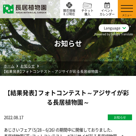
開花情報
チケット
イベント
8 /2現在
購入
カレンダー
メニュー
Language
Powered by Google Translate
お知らせ
ホーム
お知らせ
【結果発表】フォトコンテスト～アジサイが彩る長居植物園～
【結果発表】フォトコンテスト～アジサイが彩
る長居植物園～
2022.08.17
お知らせ
あじさいフェア（5/28～6/26）の期間中に開催しておりました、