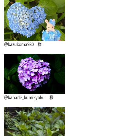
＠kazukoma930 様
＠kanade_kumikyoku 様