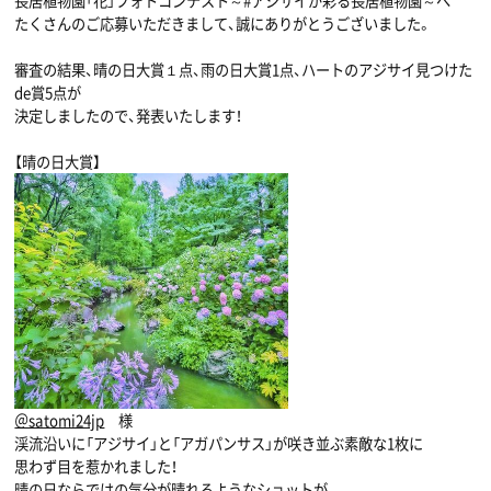
長居植物園「花」フォトコンテスト～#アジサイが彩る長居植物園～へ
たくさんのご応募いただきまして、誠にありがとうございました。
審査の結果、晴の日大賞１点、雨の日大賞1点、ハートのアジサイ見つけた
de賞5点が
決定しましたので、発表いたします！
【晴の日大賞】
＠satomi24jp
様
渓流沿いに「アジサイ」と「アガパンサス」が咲き並ぶ素敵な1枚に
思わず目を惹かれました！
晴の日ならではの気分が
晴れる
ようなショットが