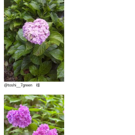
@toshi__7green 様