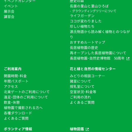
イベントカレンダー
歴史の森
イベント
⻑居の里山と里山ひろば
展示会
グラウンディングツリーについて
ライフガーデン
講習会
ココが変わりました
珍しい植物たち
源氏物語から読み解く植物とのつなが
り
おすすめルートマップ
⻑居植物園の歴史
再オープンした長居植物園について
長居植物園・自然史博物館 50周年
ご利用案内
花と緑と自然の情報センター
開園時間・料金
みどりの相談コーナー
年間パスポート
諸室について
アクセス
授乳室について
北東ゲートのご利用について
空室状況・料金等
遠足・団体のご利用について
ご利用の流れ
飲食・休憩
よくあるご質問
植物園で撮影される方へ
各種ダウンロード
よくあるご質問
ボランティア情報
植物図鑑