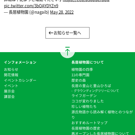
pic.twitter.com/3bOAYDYZn9
— 長居植物園 (@nagaib)
May 28, 2022
お知らせ一覧へ
インフォメーション
長居植物園について
お知らせ
植物園の四季
開花情報
11の専門園
イベントカレンダー
歴史の森
イベント
⻑居の里山と里山ひろば
展示会
グラウンディングツリーについて
ライフガーデン
講習会
ココが変わりました
珍しい植物たち
源氏物語から読み解く植物とのつなが
り
おすすめルートマップ
⻑居植物園の歴史
再オープンした長居植物園について