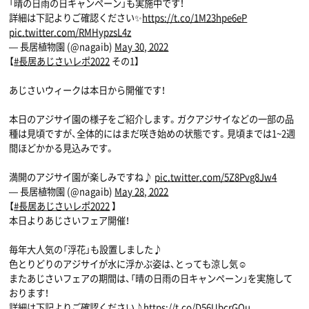
「晴の日雨の日キャンペーン」も実施中です！
詳細は下記よりご確認ください✨
https://t.co/1M23hpe6eP
pic.twitter.com/RMHypzsL4z
— 長居植物園 (@nagaib)
May 30, 2022
【
#長居あじさいレポ2022
その1】
あじさいウィークは本日から開催です！
本日のアジサイ園の様子をご紹介します。ガクアジサイなどの一部の品
種は見頃ですが、全体的にはまだ咲き始めの状態です。見頃までは1~2週
間ほどかかる見込みです。
満開のアジサイ園が楽しみですね♪
pic.twitter.com/5Z8Pvg8Jw4
— 長居植物園 (@nagaib)
May 28, 2022
【
#長居あじさいレポ2022
】
本日よりあじさいフェア開催！
毎年大人気の「浮花」も設置しました♪
色とりどりのアジサイが水に浮かぶ姿は、とっても涼し気☺
またあじさいフェアの期間は、「晴の日雨の日キャンペーン」を実施して
おります！
詳細は下記よりご確認ください♪
https://t.co/D56UbcrGOu