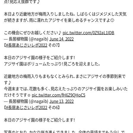
点！見応え抜群です♪
本日より近畿地方が梅雨入りしましたね。しばらくはジメジメした天気
が続きますが、雨に濡れたアジサイを楽しめるチャンスですよ🙂
この機会にぜひお越しください♪
pic.twitter.com/0Z92aL1IDB
— 長居植物園 (@nagaib)
June 14, 2022
【
#長居あじさいレポ2022
その7】
本日のアジサイ園の様子をご紹介します！
アジサイ園はボリュームたっぷり！見ごろを迎えました。
近畿地方の梅雨入りもまもなくとみられ、まさにアジサイの季節到来で
す♪
今週末までは、花数も多く、見応えたっぷりのアジサイ園をお楽しみいた
だけそうです☺
pic.twitter.com/fH6Z9QHoC5
— 長居植物園 (@nagaib)
June 13, 2022
【
#長居あじさいレポ2022
その6】
本日のアジサイ園の様子をご紹介します！
写真のとおり、かなり咲き進んできました。全体の見頃までもう少しで