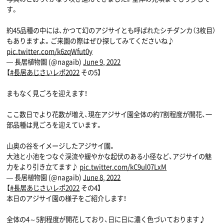
す。
約45品種の中には、かつて幻のアジサイとも呼ばれたシチダンカ（3枚目）
もありますよ。ご来園の際はぜひ探してみてくださいね♪
pic.twitter.com/k6zqWfut0y
— 長居植物園 (@nagaib)
June 9, 2022
【
#長居あじさいレポ2022
その5】
まもなく見ごろを迎えます！
ここ数日でより花数が増え、現在アジサイ園全体の約7割程度が開花、一
部品種は見ごろを迎えています。
山奥の谷をイメージしたアジサイ園。
大池と小池をつなぐ渓流や緩やかな起伏のある小径など、アジサイの魅
力をより引き立てます♪
pic.twitter.com/kC9ul07LxM
— 長居植物園 (@nagaib)
June 8, 2022
【
#長居あじさいレポ2022
その4】
本日のアジサイ園の様子をご紹介します！
全体の4～5割程度が開花しており、日に日に濃く色づいております♪