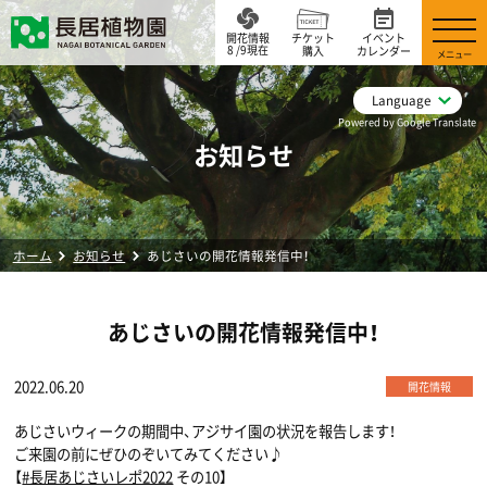
開花情報
チケット
イベント
8 /9現在
購入
カレンダー
メニュー
Language
Powered by Google Translate
お知らせ
ホーム
お知らせ
あじさいの開花情報発信中！
あじさいの開花情報発信中！
2022.06.20
開花情報
あじさいウィークの期間中、アジサイ園の状況を報告します！
ご来園の前にぜひのぞいてみてください♪
【
#長居あじさいレポ2022
その10】