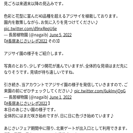
見ごろは来週末以降の見込みです。
色彩と花型に富んだ40品種を超えるアジサイを植栽しております。
園内を散策しながら、お気に入りを見つけてください♪
pic.twitter.com/d9nxReqU6e
— 長居植物園 (@nagaib)
June 5, 2022
【
#長居あじさいレポ2022
その3】
アジサイ園の様子をご紹介します。
写真のとおり、少しずつ開花が進んでいますが、全体的な見頃はまだ先に
なりそうです。見頃が待ち遠しいですね。
引き続き、当アカウントでアジサイ園の様子を発信していきますので、ご
来園の前にぜひチェックしてください♪
pic.twitter.com/6ukInvjQpG
— 長居植物園 (@nagaib)
June 1, 2022
【
#長居あじさいレポ2022
】
本日のあじさい園の様子です。
全体的にはまだ咲き始めですが、日に日に色づき始めています♪
あじさいフェア期間中に限り、北東ゲートが出入口として利用できます。