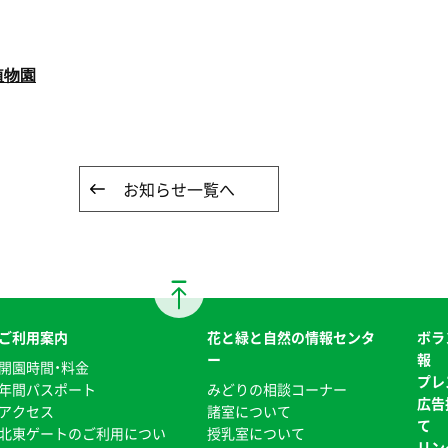
植物園
お知らせ一覧へ
ご利用案内
花と緑と自然の情報センタ
ボラ
ー
報
開園時間・料金
プレ
年間パスポート
みどりの相談コーナー
広告
アクセス
諸室について
て
北東ゲートのご利用につい
授乳室について
リン