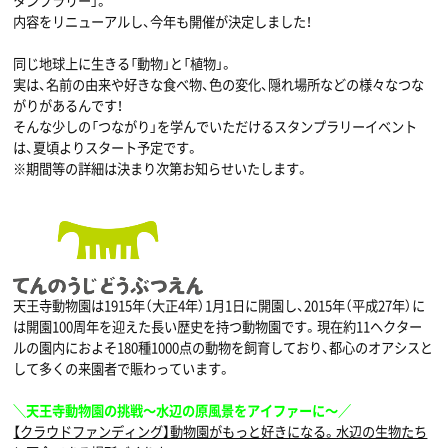
タンプラリー」。
内容をリニューアルし、今年も開催が決定しました！
同じ地球上に生きる「動物」と「植物」。
実は、名前の由来や好きな食べ物、色の変化、隠れ場所などの様々なつな
がりがあるんです！
そんな少しの「つながり」を学んでいただけるスタンプラリーイベント
は、夏頃よりスタート予定です。
※期間等の詳細は決まり次第お知らせいたします。
天王寺動物園は1915年（大正4年）1月1日に開園し、2015年（平成27年）に
は開園100周年を迎えた長い歴史を持つ動物園です。現在約11ヘクター
ルの園内におよそ180種1000点の動物を飼育しており、都心のオアシスと
して多くの来園者で賑わっています。
＼天王寺動物園の挑戦〜水辺の原風景をアイファーに〜／
【クラウドファンディング】動物園がもっと好きになる。水辺の生物たち