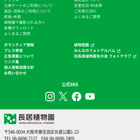
北東ゲートのご利用について
空室状況・料金等
遠足・団体のご利用について
ご利用の流れ
飲食・休憩
よくあるご質問
植物園で撮影される方へ
各種ダウンロード
よくあるご質問
ボランティア情報
植物図鑑
プレス専用
みんなのフォトアルバム
広告掲載について
旧長居植物園友の会 フォトクラブ
リンク集
個人情報保護方針
お問い合わせ
公式SNS
〒546-0034 大阪市東住吉区⻑居公園1-23
TEL
06-6696-7117
FAX 06-6696-7405