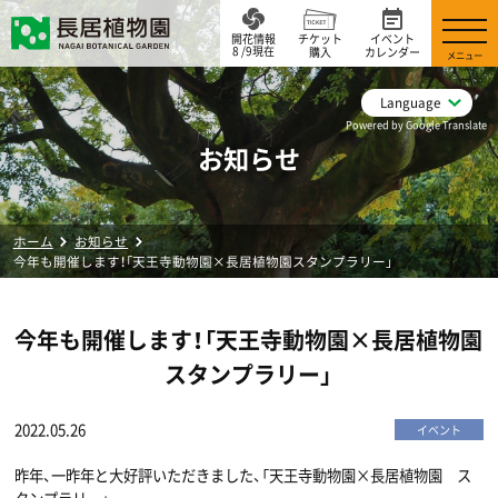
開花情報
チケット
イベント
8 /9現在
購入
カレンダー
メニュー
Language
Powered by Google Translate
お知らせ
ホーム
お知らせ
今年も開催します！「天王寺動物園×長居植物園スタンプラリー」
今年も開催します！「天王寺動物園×長居植物園
スタンプラリー」
2022.05.26
イベント
昨年、一昨年と大好評いただきました、「天王寺動物園×長居植物園 ス