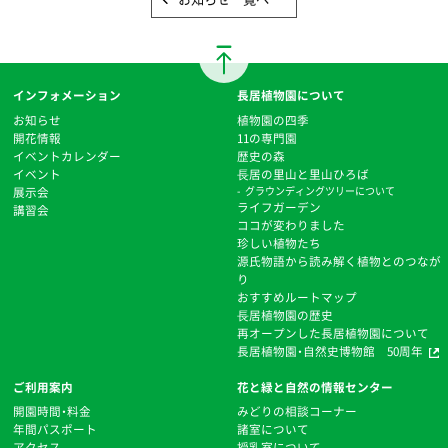
インフォメーション
長居植物園について
お知らせ
植物園の四季
開花情報
11の専門園
イベントカレンダー
歴史の森
イベント
⻑居の里山と里山ひろば
展示会
グラウンディングツリーについて
ライフガーデン
講習会
ココが変わりました
珍しい植物たち
源氏物語から読み解く植物とのつなが
り
おすすめルートマップ
⻑居植物園の歴史
再オープンした長居植物園について
長居植物園・自然史博物館 50周年
ご利用案内
花と緑と自然の情報センター
開園時間・料金
みどりの相談コーナー
年間パスポート
諸室について
アクセス
授乳室について