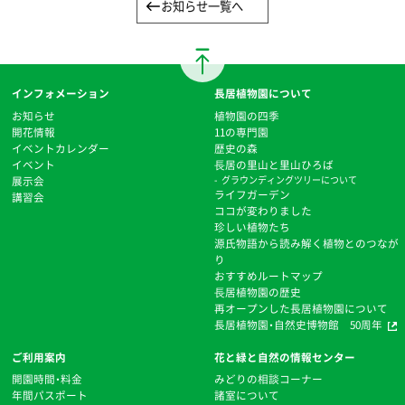
お知らせ一覧へ
インフォメーション
長居植物園について
お知らせ
植物園の四季
開花情報
11の専門園
イベントカレンダー
歴史の森
イベント
⻑居の里山と里山ひろば
展示会
グラウンディングツリーについて
ライフガーデン
講習会
ココが変わりました
珍しい植物たち
源氏物語から読み解く植物とのつなが
り
おすすめルートマップ
⻑居植物園の歴史
再オープンした長居植物園について
長居植物園・自然史博物館 50周年
ご利用案内
花と緑と自然の情報センター
開園時間・料金
みどりの相談コーナー
年間パスポート
諸室について