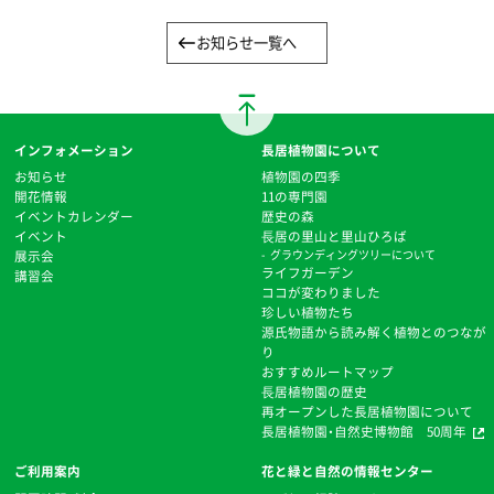
お知らせ一覧へ
インフォメーション
長居植物園について
お知らせ
植物園の四季
開花情報
11の専門園
イベントカレンダー
歴史の森
イベント
⻑居の里山と里山ひろば
展示会
グラウンディングツリーについて
ライフガーデン
講習会
ココが変わりました
珍しい植物たち
源氏物語から読み解く植物とのつなが
り
おすすめルートマップ
⻑居植物園の歴史
再オープンした長居植物園について
長居植物園・自然史博物館 50周年
ご利用案内
花と緑と自然の情報センター