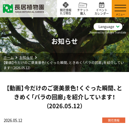
開花情報
チケット
イベント
8 /2現在
購入
カレンダー
メニュー
Language
Powered by Google Translate
お知らせ
ホーム
お知らせ
【動画】今だけのご褒美景色！くぐった瞬間、ときめく「バラの回廊」を紹介してい
ます！（2026.05.12）
【動画】今だけのご褒美景色！くぐった瞬間、と
きめく「バラの回廊」を紹介しています！
（2026.05.12）
2026.05.12
開花情報