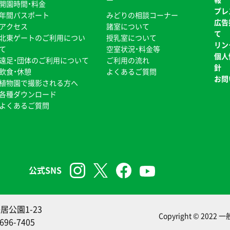
開園時間・料金
プレ
年間パスポート
みどりの相談コーナー
広告
アクセス
諸室について
て
北東ゲートのご利用につい
授乳室について
リン
て
空室状況・料金等
個人
遠足・団体のご利用について
ご利用の流れ
針
飲食・休憩
よくあるご質問
お問
植物園で撮影される方へ
各種ダウンロード
よくあるご質問
公式SNS
居公園1-23
Copyright © 2022
一
696-7405