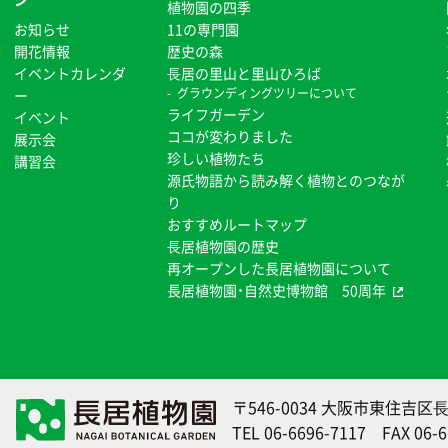
植物園の四季
お知らせ
11の専門園
開花情報
歴史の森
イベントカレンダ
⻑居の里山と里山ひろば
グラウンディングツリーについて
ー
ライフガーデン
イベント
ココが変わりました
展示会
珍しい植物たち
講習会
源氏物語から読み解く植物とのつなが
り
おすすめルートマップ
⻑居植物園の歴史
再オープンした長居植物園について
長居植物園・自然史博物館 50周年
〒546-0034 大阪市東住吉区⻑
TEL
06-6696-7117
FAX 06-6