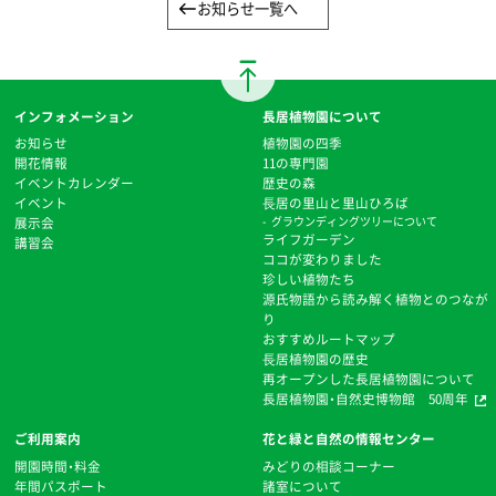
お知らせ一覧へ
インフォメーション
長居植物園について
お知らせ
植物園の四季
開花情報
11の専門園
イベントカレンダー
歴史の森
イベント
⻑居の里山と里山ひろば
展示会
グラウンディングツリーについて
ライフガーデン
講習会
ココが変わりました
珍しい植物たち
源氏物語から読み解く植物とのつなが
り
おすすめルートマップ
⻑居植物園の歴史
再オープンした長居植物園について
長居植物園・自然史博物館 50周年
ご利用案内
花と緑と自然の情報センター
開園時間・料金
みどりの相談コーナー
年間パスポート
諸室について