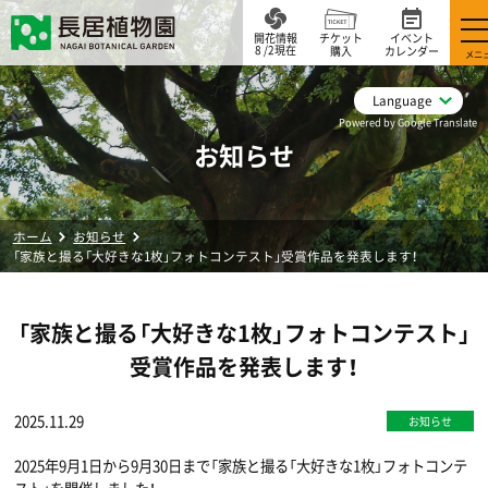
開花情報
チケット
イベント
8 /2現在
購入
カレンダー
メニ
Language
Powered by Google Translate
お知らせ
ホーム
お知らせ
「家族と撮る「大好きな1枚」フォトコンテスト」受賞作品を発表します！
「家族と撮る「大好きな1枚」フォトコンテスト」
受賞作品を発表します！
2025.11.29
お知らせ
2025年9月1日から9月30日まで「家族と撮る「大好きな1枚」フォトコンテ