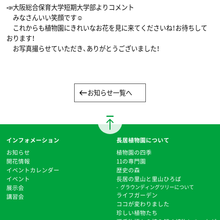
📣大阪総合保育大学短期大学部よりコメント
みなさんいい笑顔です☺
これからも植物園にきれいなお花を見に来てくださいね！お待ちして
おります！
お写真撮らせていただき、ありがとうございました！
お知らせ一覧へ
インフォメーション
長居植物園について
お知らせ
植物園の四季
開花情報
11の専門園
イベントカレンダー
歴史の森
イベント
⻑居の里山と里山ひろば
展示会
グラウンディングツリーについて
ライフガーデン
講習会
ココが変わりました
珍しい植物たち