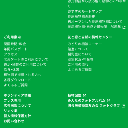
源氏物語から読み解く植物とのつなが
り
おすすめルートマップ
⻑居植物園の歴史
再オープンした長居植物園について
長居植物園・自然史博物館 50周年
ご利用案内
花と緑と自然の情報センター
開園時間・料金
みどりの相談コーナー
年間パスポート
諸室について
アクセス
授乳室について
北東ゲートのご利用について
空室状況・料金等
遠足・団体のご利用について
ご利用の流れ
飲食・休憩
よくあるご質問
植物園で撮影される方へ
各種ダウンロード
よくあるご質問
ボランティア情報
植物図鑑
プレス専用
みんなのフォトアルバム
広告掲載について
旧長居植物園友の会 フォトクラブ
リンク集
個人情報保護方針
お問い合わせ