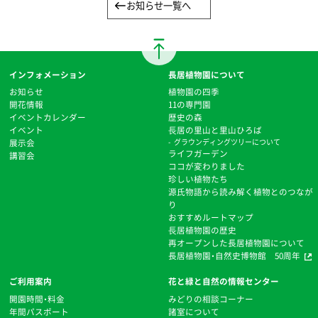
お知らせ一覧へ
インフォメーション
長居植物園について
お知らせ
植物園の四季
開花情報
11の専門園
イベントカレンダー
歴史の森
イベント
⻑居の里山と里山ひろば
展示会
グラウンディングツリーについて
ライフガーデン
講習会
ココが変わりました
珍しい植物たち
源氏物語から読み解く植物とのつなが
り
おすすめルートマップ
⻑居植物園の歴史
再オープンした長居植物園について
長居植物園・自然史博物館 50周年
ご利用案内
花と緑と自然の情報センター
開園時間・料金
みどりの相談コーナー
年間パスポート
諸室について