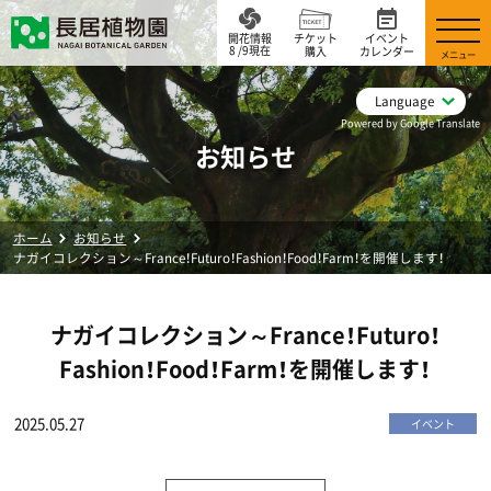
開花情報
チケット
イベント
8 /9現在
購入
カレンダー
メニュー
Language
Powered by Google Translate
お知らせ
ホーム
お知らせ
ナガイコレクション～France！Futuro！Fashion！Food！Farm！を開催します！
ナガイコレクション～France！Futuro！
Fashion！Food！Farm！を開催します！
2025.05.27
イベント