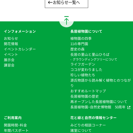
お知らせ一覧へ
インフォメーション
長居植物園について
お知らせ
植物園の四季
開花情報
11の専門園
イベントカレンダー
歴史の森
イベント
⻑居の里山と里山ひろば
展示会
グラウンディングツリーについて
ライフガーデン
講習会
ココが変わりました
珍しい植物たち
源氏物語から読み解く植物とのつなが
り
おすすめルートマップ
⻑居植物園の歴史
再オープンした長居植物園について
長居植物園・自然史博物館 50周年
ご利用案内
花と緑と自然の情報センター
開園時間・料金
みどりの相談コーナー
年間パスポート
諸室について