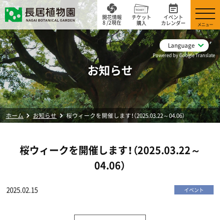
開花情報
チケット
イベント
8 /2現在
購入
カレンダー
メニュー
Language
Powered by Google Translate
お知らせ
ホーム
お知らせ
桜ウィークを開催します！（2025.03.22～04.06）
桜ウィークを開催します！（2025.03.22～
04.06）
2025.02.15
イベント