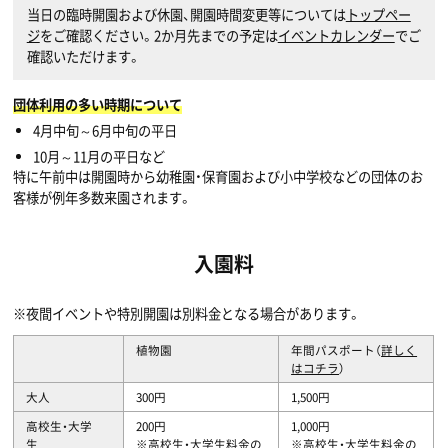
当日の臨時開園および休園、開園時間変更等については
トップペー
ジ
をご確認ください。2か月先までの予定は
イベントカレンダー
でご
確認いただけます。
団体利用の多い時期について
4月中旬～6月中旬の平日
10月～11月の平日など
特に午前中は開園時から幼稚園・保育園および小中学校などの団体のお
客様が例年多数来園されます。
入園料
※夜間イベントや特別開園は別料金となる場合があります。
植物園
年間パスポート（
詳しく
はコチラ
）
大人
300円
1,500円
高校生・大学
200円
1,000円
生
※高校生・大学生料金の
※高校生・大学生料金の