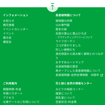
インフォメーション
長居植物園について
お知らせ
植物園の四季
開花情報
11の専門園
イベントカレンダー
歴史の森
イベント
⻑居の里山と里山ひろば
展示会
グラウンディングツリーについて
ライフガーデン
講習会
ココが変わりました
珍しい植物たち
源氏物語から読み解く植物とのつなが
り
おすすめルートマップ
⻑居植物園の歴史
再オープンした長居植物園について
長居植物園・自然史博物館 50周年
ご利用案内
花と緑と自然の情報センター
開園時間・料金
みどりの相談コーナー
年間パスポート
諸室について
アクセス
授乳室について
北東ゲートのご利用について
空室状況・料金等