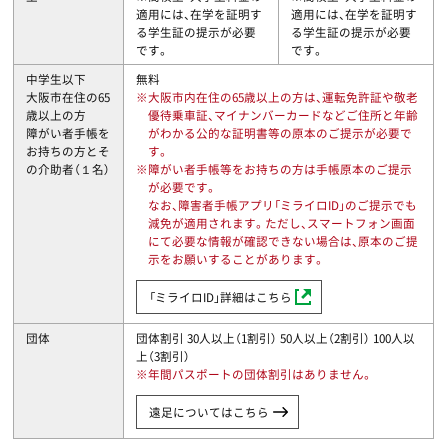
適用には、在学を証明す
適用には、在学を証明す
る学生証の提示が必要
る学生証の提示が必要
です。
です。
中学生以下
無料
大阪市在住の65
※大阪市内在住の65歳以上の方は、運転免許証や敬老
歳以上の方
優待乗車証、マイナンバーカードなどご住所と年齢
障がい者手帳を
がわかる公的な証明書等の原本のご提示が必要で
お持ちの方とそ
す。
の介助者（１名）
※障がい者手帳等をお持ちの方は手帳原本のご提示
が必要です。
なお、障害者手帳アプリ「ミライロID」のご提示でも
減免が適用されます。ただし、スマートフォン画面
にて必要な情報が確認できない場合は、原本のご提
示をお願いすることがあります。
「ミライロID」詳細はこちら
団体
団体割引 30人以上（1割引） 50人以上（2割引） 100人以
上（3割引）
※年間パスポートの団体割引はありません。
遠足についてはこちら