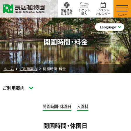
開花情報
チケット
イベント
8 /2現在
購入
カレンダー
メニュー
Language
Powered by Google Translate
開園時間・料金
ホーム
ご利用案内
開園時間・料金
ご利用案内
開園時間・休園日
入園料
開園時間・休園日