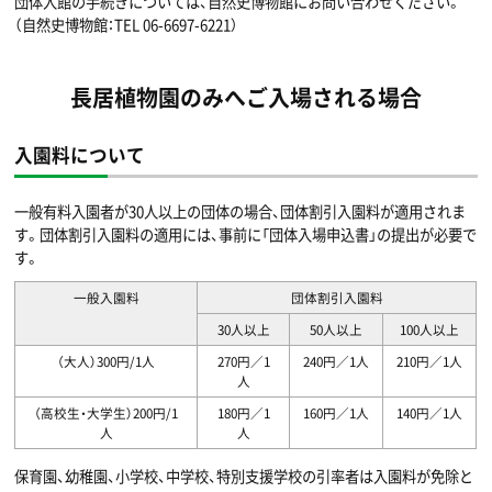
団体入館の手続きについては、自然史博物館にお問い合わせください。
（自然史博物館：TEL
06-6697-6221）
長居植物園のみへご入場される場合
入園料について
一般有料入園者が30人以上の団体の場合、団体割引入園料が適用されま
す。団体割引入園料の適用には、事前に「団体入場申込書」の提出が必要で
す。
一般入園料
団体割引入園料
30人以上
50人以上
100人以上
（大人）300円/1人
270円／1
240円／1人
210円／1人
人
（高校生・大学生）200円/1
180円／1
160円／1人
140円／1人
人
人
保育園、幼稚園、小学校、中学校、特別支援学校の引率者は入園料が免除と