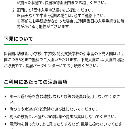
が揃った状態で、長居植物園正門までお越しください。
正門にて「団体入場申込書」をご提出ください。
※ 雨天などで中止・延期の場合は、必ずご連絡下さい。
※ 事前にお手続きがなかった場合、ご利用当日の入場手続きに時
間がかかる可能性がございます。
下見について
保育園、幼稚園、小学校、中学校、特別支援学校の引率者の下見入園は、1団
体につき5名まで無料でご入園いただけます。 下見入園には、入園許可証
が必要です。長居パークセンターにてお手続きください。
ご利用にあたっての注意事項
ボール遊び等を含む球技、なわとび等の遊具は使用しないでくださ
い。
魚つりや水遊びなど危険な遊びはしないでください。
樹木の枝折り、木登り、植物採集や昆虫採集はしないでください。
展示物を蹴ったり、上に乗ったりするなど、乱暴に扱わないでくださ