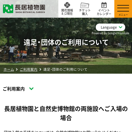
開花情報
チケット
イベント
8 /2現在
購入
カレンダー
メニュー
Language
Powered by Google Translate
遠足・団体のご利用について
ホーム
ご利用案内
遠足・団体のご利用について
ご利用案内
長居植物園と自然史博物館の両施設へご入場の
場合