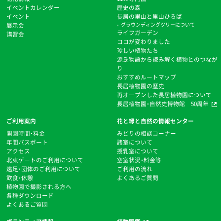
イベントカレンダー
歴史の森
イベント
⻑居の里山と里山ひろば
展示会
グラウンディングツリーについて
ライフガーデン
講習会
ココが変わりました
珍しい植物たち
源氏物語から読み解く植物とのつなが
り
おすすめルートマップ
⻑居植物園の歴史
再オープンした長居植物園について
長居植物園・自然史博物館 50周年
ご利用案内
花と緑と自然の情報センター
開園時間・料金
みどりの相談コーナー
年間パスポート
諸室について
アクセス
授乳室について
北東ゲートのご利用について
空室状況・料金等
遠足・団体のご利用について
ご利用の流れ
飲食・休憩
よくあるご質問
植物園で撮影される方へ
各種ダウンロード
よくあるご質問