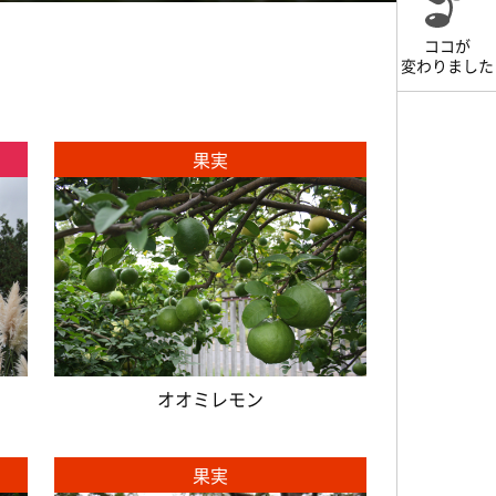
ココが
変わりました
果実
オオミレモン
果実