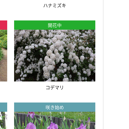
ハナミズキ
開花中
コデマリ
咲き始め