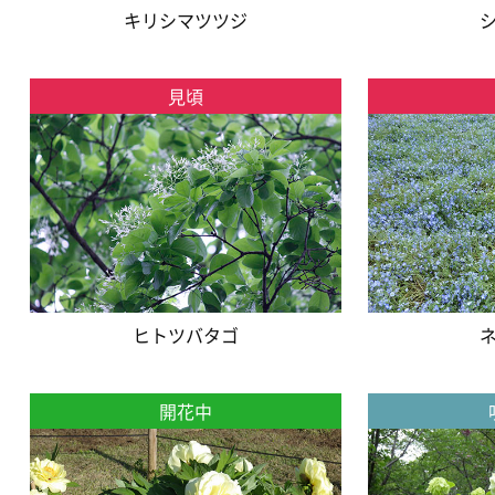
キリシマツツジ
見頃
ヒトツバタゴ
開花中