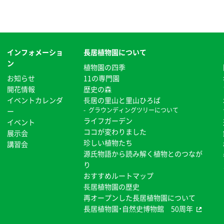
インフォメーショ
長居植物園について
ン
植物園の四季
お知らせ
11の専門園
開花情報
歴史の森
イベントカレンダ
⻑居の里山と里山ひろば
グラウンディングツリーについて
ー
ライフガーデン
イベント
ココが変わりました
展示会
珍しい植物たち
講習会
源氏物語から読み解く植物とのつなが
り
おすすめルートマップ
⻑居植物園の歴史
再オープンした長居植物園について
長居植物園・自然史博物館 50周年