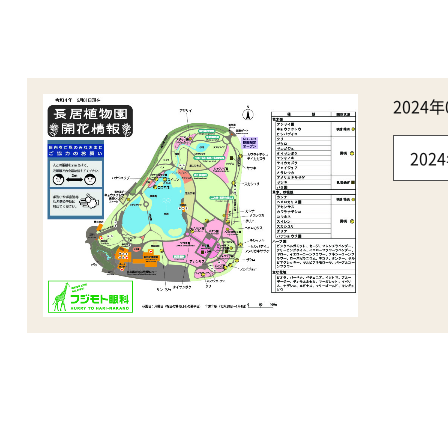
202
20