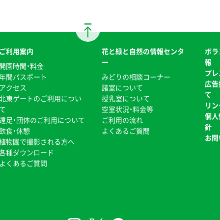
ご利用案内
花と緑と自然の情報センタ
ボラ
ー
報
開園時間・料金
プレ
年間パスポート
みどりの相談コーナー
広告
アクセス
諸室について
て
北東ゲートのご利用につい
授乳室について
リン
て
空室状況・料金等
個人
遠足・団体のご利用について
ご利用の流れ
針
飲食・休憩
よくあるご質問
お問
植物園で撮影される方へ
各種ダウンロード
よくあるご質問