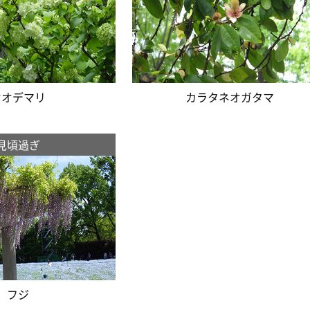
オオデマリ
カラタネオガタマ
見頃過ぎ
フジ