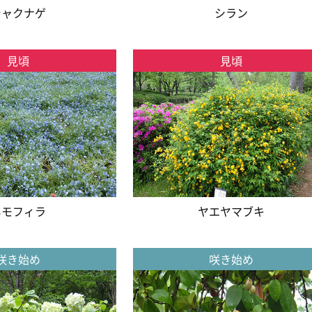
シャクナゲ
シラン
見頃
見頃
ネモフィラ
ヤエヤマブキ
咲き始め
咲き始め