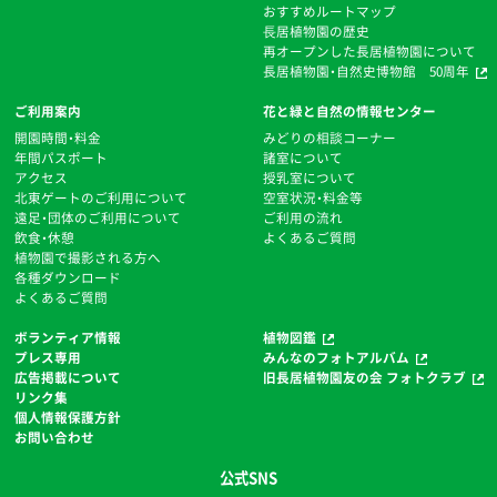
おすすめルートマップ
⻑居植物園の歴史
再オープンした長居植物園について
長居植物園・自然史博物館 50周年
ご利用案内
花と緑と自然の情報センター
開園時間・料金
みどりの相談コーナー
年間パスポート
諸室について
アクセス
授乳室について
北東ゲートのご利用について
空室状況・料金等
遠足・団体のご利用について
ご利用の流れ
飲食・休憩
よくあるご質問
植物園で撮影される方へ
各種ダウンロード
よくあるご質問
ボランティア情報
植物図鑑
プレス専用
みんなのフォトアルバム
広告掲載について
旧長居植物園友の会 フォトクラブ
リンク集
個人情報保護方針
お問い合わせ
公式SNS