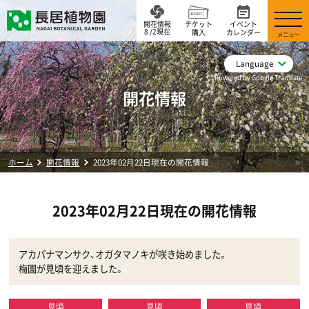
開花情報
チケット
イベント
8 /2現在
購入
カレンダー
メニュー
Language
Powered by Google Translate
開花情報
ホーム
開花情報
2023年02月22日現在の開花情報
2023年02月22日現在の開花情報
アカバナマンサク、オガタマノキが咲き始めました。
梅園が見頃を迎えました。
見頃
見頃
見頃