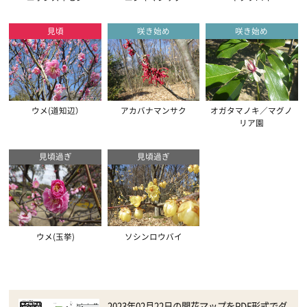
見頃
咲き始め
咲き始め
ウメ(道知辺）
アカバナマンサク
オガタマノキ／マグノ
リア園
見頃過ぎ
見頃過ぎ
ウメ(玉挙)
ソシンロウバイ
2023年02月22日の開花マップをPDF形式でダ