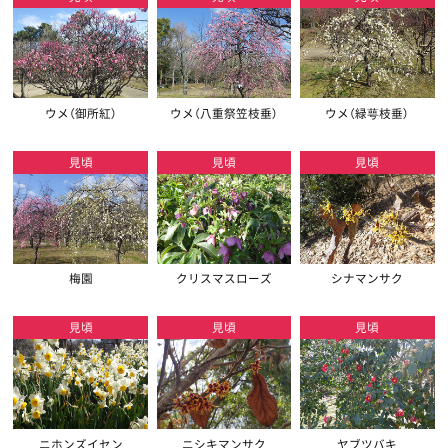
ウメ（御所紅）
ウメ（八重祭笠枝垂）
ウメ（緑萼枝垂）
見頃
見頃
見頃
梅園
クリスマスローズ
シナマンサク
見頃
見頃
見頃
ニホンズイセン
ニシキマンサク
ヤブツバキ