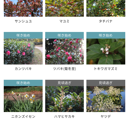
サンシュユ
マユミ
タチバナ
咲き始め
咲き始め
咲き始め
カンツバキ
ツバキ(菊冬至)
トキワガマズミ
咲き始め
見頃過ぎ
見頃過ぎ
ニホンズイセン
ハマヒサカキ
ヤツデ