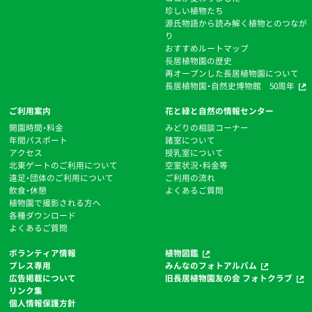
珍しい植物たち
源氏物語から読み解く植物とのつなが
り
おすすめルートマップ
⻑居植物園の歴史
再オープンした長居植物園について
長居植物園・自然史博物館 50周年
ご利用案内
花と緑と自然の情報センター
開園時間・料金
みどりの相談コーナー
年間パスポート
諸室について
アクセス
授乳室について
北東ゲートのご利用について
空室状況・料金等
遠足・団体のご利用について
ご利用の流れ
飲食・休憩
よくあるご質問
植物園で撮影される方へ
各種ダウンロード
よくあるご質問
ボランティア情報
植物図鑑
プレス専用
みんなのフォトアルバム
広告掲載について
旧長居植物園友の会 フォトクラブ
リンク集
個人情報保護方針