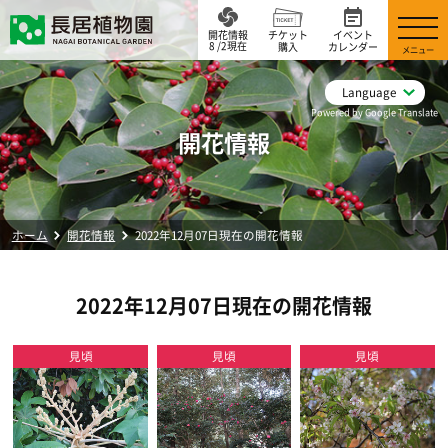
開花情報
チケット
イベント
8 /2現在
購入
カレンダー
メニュー
Language
Powered by Google Translate
開花情報
ホーム
開花情報
2022年12月07日現在の開花情報
2022年12月07日現在の開花情報
見頃
見頃
見頃