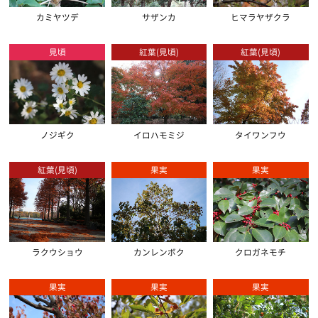
カミヤツデ
サザンカ
ヒマラヤザクラ
見頃
紅葉(見頃)
紅葉(見頃)
ノジギク
イロハモミジ
タイワンフウ
紅葉(見頃)
果実
果実
ラクウショウ
カンレンボク
クロガネモチ
果実
果実
果実