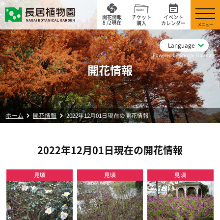
開花情報
チケット
イベント
8 /2現在
購入
カレンダー
メニュー
Language
Powered by Google Translate
開花情報
ホーム
開花情報
2022年12月01日現在の開花情報
2022年12月01日現在の開花情報
見頃
見頃
見頃