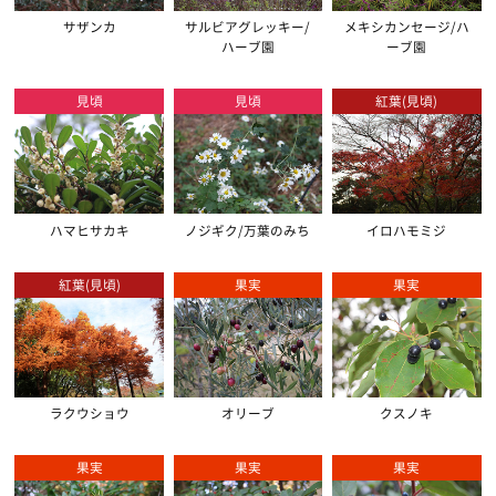
サザンカ
サルビアグレッキー/
メキシカンセージ/ハ
ハーブ園
ーブ園
見頃
見頃
紅葉(見頃)
ハマヒサカキ
ノジギク/万葉のみち
イロハモミジ
紅葉(見頃)
果実
果実
ラクウショウ
オリーブ
クスノキ
果実
果実
果実