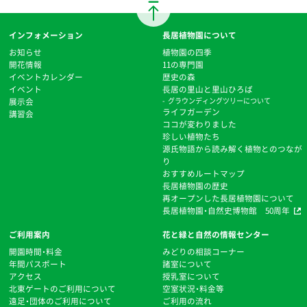
インフォメーション
長居植物園について
お知らせ
植物園の四季
開花情報
11の専門園
イベントカレンダー
歴史の森
イベント
⻑居の里山と里山ひろば
展示会
グラウンディングツリーについて
ライフガーデン
講習会
ココが変わりました
珍しい植物たち
源氏物語から読み解く植物とのつなが
り
おすすめルートマップ
⻑居植物園の歴史
再オープンした長居植物園について
長居植物園・自然史博物館 50周年
ご利用案内
花と緑と自然の情報センター
開園時間・料金
みどりの相談コーナー
年間パスポート
諸室について
アクセス
授乳室について
北東ゲートのご利用について
空室状況・料金等
遠足・団体のご利用について
ご利用の流れ