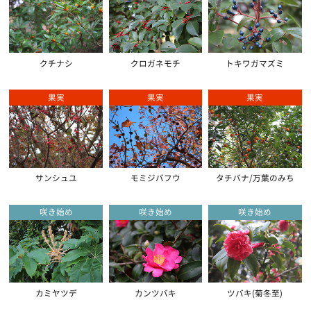
クチナシ
クロガネモチ
トキワガマズミ
果実
果実
果実
サンシュユ
モミジバフウ
タチバナ/万葉のみち
咲き始め
咲き始め
咲き始め
カミヤツデ
カンツバキ
ツバキ(菊冬至)