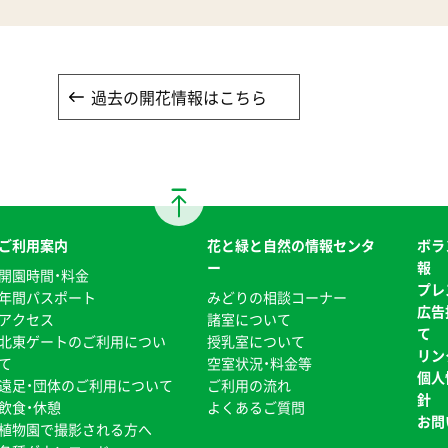
過去の開花情報はこちら
ご利用案内
花と緑と自然の情報センタ
ボラ
ー
報
開園時間・料金
プレ
年間パスポート
みどりの相談コーナー
広告
アクセス
諸室について
て
北東ゲートのご利用につい
授乳室について
リン
て
空室状況・料金等
個人
遠足・団体のご利用について
ご利用の流れ
針
飲食・休憩
よくあるご質問
お問
植物園で撮影される方へ