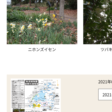
ニホンズイセン
ツバキ
202
20