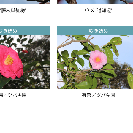
 ’藤枝単紅梅’
ウメ ’道知辺’
咲き始め
咲き始め
潟／ツバキ園
有楽／ツバキ園