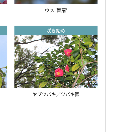
ウメ ’舞扇’
咲き始め
ヤブツバキ／ツバキ園