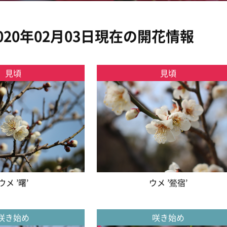
020年02月03日現在の開花情報
見頃
見頃
ウメ ’曙’
ウメ ’鶯宿’
咲き始め
咲き始め