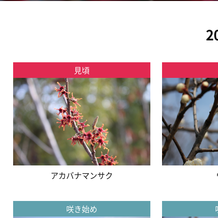
2
見頃
アカバナマンサク
咲き始め