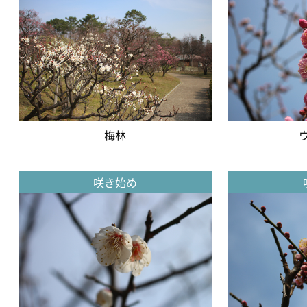
梅林
ウ
咲き始め