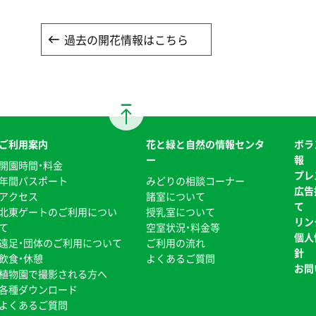
過去の開花情報はこちら
ご利用案内
花と緑と自然の情報センタ
ボラ
ー
報
開園時間・料金
プレ
年間パスポート
みどりの相談コーナー
広告
アクセス
諸室について
て
北東ゲートのご利用につい
授乳室について
リン
て
空室状況・料金等
個人
遠足・団体のご利用について
ご利用の流れ
針
飲食・休憩
よくあるご質問
お問
植物園で撮影される方へ
各種ダウンロード
よくあるご質問