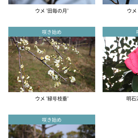
ウメ ’田毎の月’
ウメ
咲き始め
ウメ ’緑萼枝垂’
明石
咲き始め