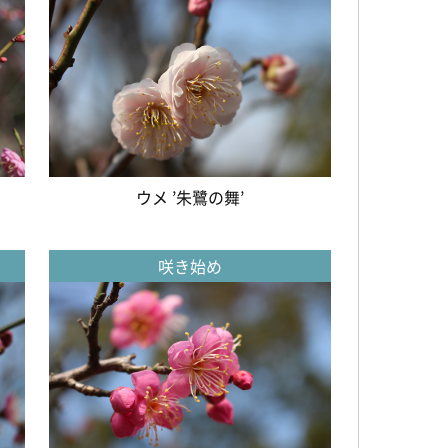
ウメ ’朱鷺の舞’
咲き始め