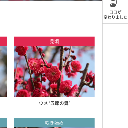
ココが
変わりました
見頃
ウメ ’五節の舞’
咲き始め