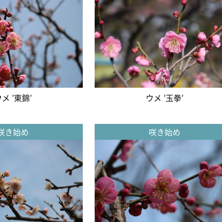
メ ’東錦’
ウメ ’玉拳’
咲き始め
咲き始め