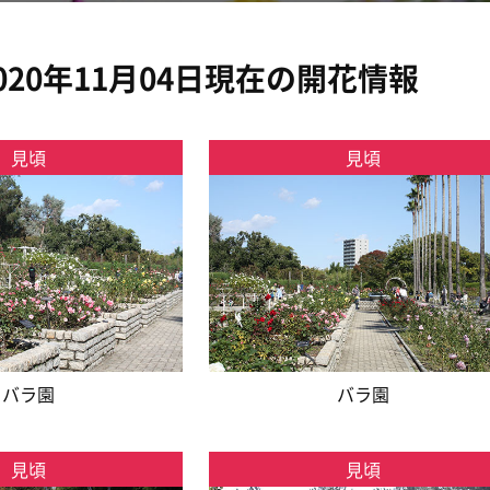
020年11月04日現在の開花情報
見頃
見頃
バラ園
バラ園
見頃
見頃