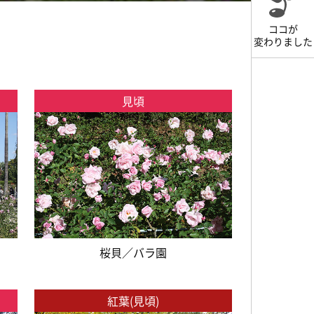
ココが
変わりました
見頃
桜貝／バラ園
紅葉(見頃)