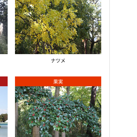
ナツメ
果実