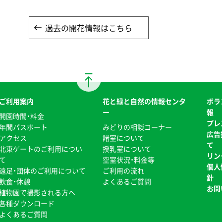
過去の開花情報はこちら
ご利用案内
花と緑と自然の情報センタ
ボラ
ー
報
開園時間・料金
プレ
年間パスポート
みどりの相談コーナー
広告
アクセス
諸室について
て
北東ゲートのご利用につい
授乳室について
リン
て
空室状況・料金等
個人
遠足・団体のご利用について
ご利用の流れ
針
飲食・休憩
よくあるご質問
お問
植物園で撮影される方へ
各種ダウンロード
よくあるご質問