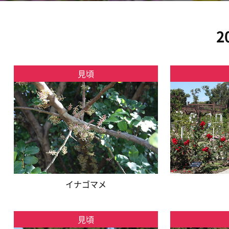
2
見頃
イナゴマメ
見頃