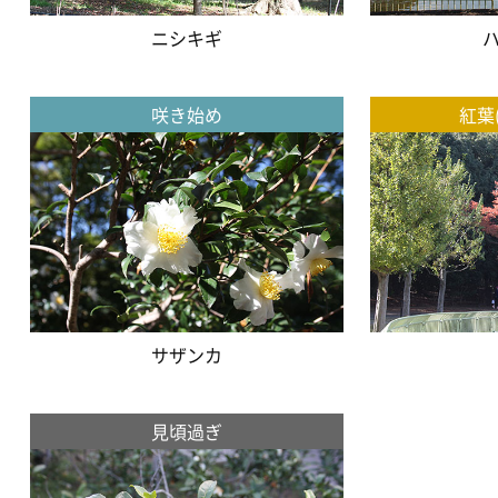
ニシキギ
咲き始め
紅葉
サザンカ
見頃過ぎ