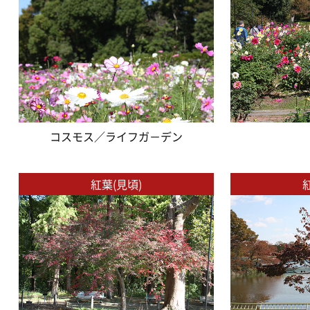
コスモス／ライフガ－デン
紅葉(見頃)