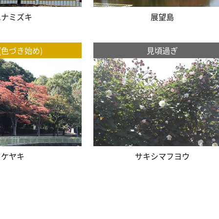
ハナミズキ
展望島
(色づき始め)
見頃過ぎ
ケヤキ
サキシマフヨウ