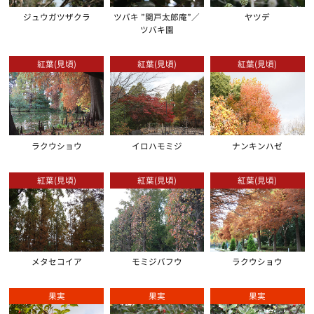
ジュウガツザクラ
ツバキ ”関戸太郎庵”／
ヤツデ
ツバキ園
紅葉(見頃)
紅葉(見頃)
紅葉(見頃)
ラクウショウ
イロハモミジ
ナンキンハゼ
紅葉(見頃)
紅葉(見頃)
紅葉(見頃)
メタセコイア
モミジバフウ
ラクウショウ
果実
果実
果実