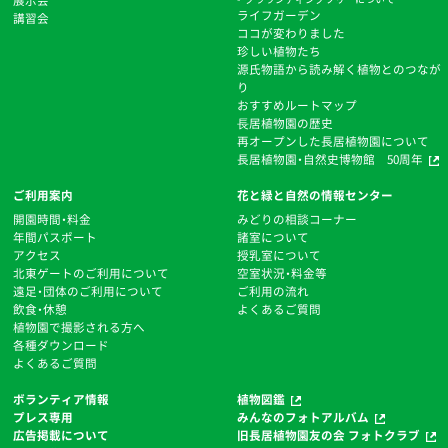
展示会
ライフガーデン
講習会
ココが変わりました
珍しい植物たち
源氏物語から読み解く植物とのつなが
り
おすすめルートマップ
⻑居植物園の歴史
再オープンした長居植物園について
長居植物園・自然史博物館 50周年
ご利用案内
花と緑と自然の情報センター
開園時間・料金
みどりの相談コーナー
年間パスポート
諸室について
アクセス
授乳室について
北東ゲートのご利用について
空室状況・料金等
遠足・団体のご利用について
ご利用の流れ
飲食・休憩
よくあるご質問
植物園で撮影される方へ
各種ダウンロード
よくあるご質問
ボランティア情報
植物図鑑
プレス専用
みんなのフォトアルバム
広告掲載について
旧長居植物園友の会 フォトクラブ