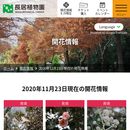
開花情報
チケット
イベント
8 /9現在
購入
カレンダー
メニュー
Language
Powered by Google Translate
開花情報
ホーム
開花情報
2020年11月23日現在の開花情報
2020年11月23日現在の開花情報
見頃
見頃
見頃