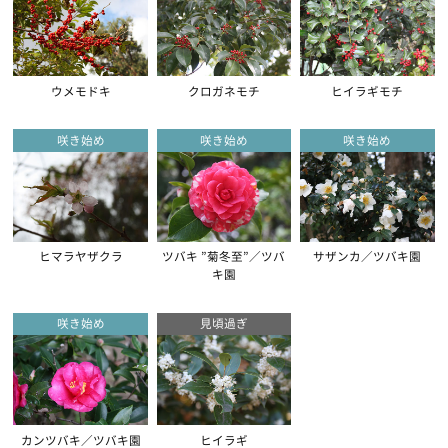
ウメモドキ
クロガネモチ
ヒイラギモチ
咲き始め
咲き始め
咲き始め
ヒマラヤザクラ
ツバキ ”菊冬至”／ツバ
サザンカ／ツバキ園
キ園
咲き始め
見頃過ぎ
カンツバキ／ツバキ園
ヒイラギ