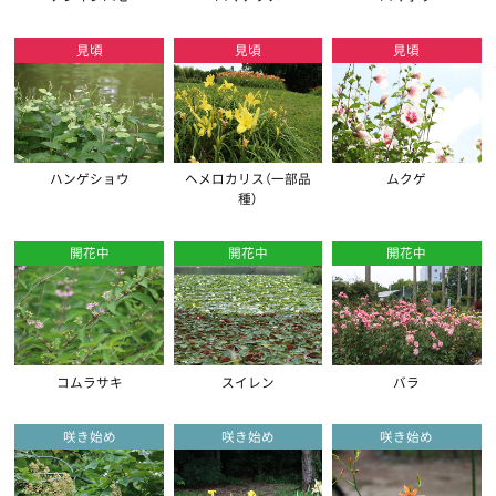
見頃
見頃
見頃
ハンゲショウ
ヘメロカリス（一部品
ムクゲ
種）
開花中
開花中
開花中
コムラサキ
スイレン
バラ
咲き始め
咲き始め
咲き始め