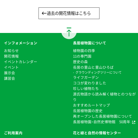
過去の開花情報はこちら
インフォメーション
長居植物園について
お知らせ
植物園の四季
開花情報
11の専門園
イベントカレンダー
歴史の森
イベント
⻑居の里山と里山ひろば
展示会
グラウンディングツリーについて
ライフガーデン
講習会
ココが変わりました
珍しい植物たち
源氏物語から読み解く植物とのつなが
り
おすすめルートマップ
⻑居植物園の歴史
再オープンした長居植物園について
長居植物園・自然史博物館 50周年
ご利用案内
花と緑と自然の情報センター