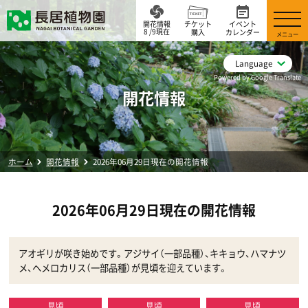
開花情報
チケット
イベント
8 /9現在
購入
カレンダー
メニュー
Language
Powered by Google Translate
開花情報
ホーム
開花情報
2026年06月29日現在の開花情報
2026年06月29日現在の開花情報
アオギリが咲き始めです。アジサイ（一部品種）、キキョウ、ハマナツ
メ、ヘメロカリス（一部品種）が見頃を迎えています。
見頃
見頃
見頃