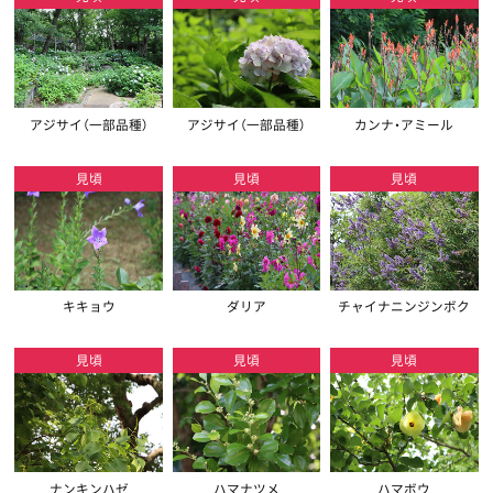
アジサイ（一部品種）
アジサイ（一部品種）
カンナ・アミール
見頃
見頃
見頃
キキョウ
ダリア
チャイナニンジンボク
見頃
見頃
見頃
ナンキンハゼ
ハマナツメ
ハマボウ