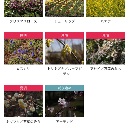
クリスマスローズ
チューリップ
ハナナ
見頃
見頃
見頃
ムスカリ
トサミズキ／ルーフガ
アセビ／万葉のみち
ーデン
見頃
咲き始め
ミツマタ／万葉のみち
アーモンド