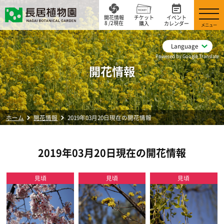
開花情報
チケット
イベント
8 /2現在
購入
カレンダー
メニュー
Language
Powered by Google Translate
開花情報
ホーム
開花情報
2019年03月20日現在の開花情報
2019年03月20日現在の開花情報
見頃
見頃
見頃