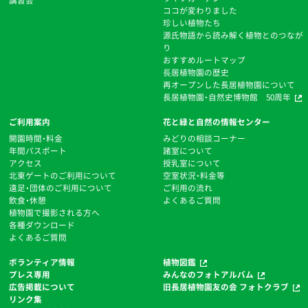
講習会
ココが変わりました
珍しい植物たち
源氏物語から読み解く植物とのつなが
り
おすすめルートマップ
⻑居植物園の歴史
再オープンした長居植物園について
長居植物園・自然史博物館 50周年
ご利用案内
花と緑と自然の情報センター
開園時間・料金
みどりの相談コーナー
年間パスポート
諸室について
アクセス
授乳室について
北東ゲートのご利用について
空室状況・料金等
遠足・団体のご利用について
ご利用の流れ
飲食・休憩
よくあるご質問
植物園で撮影される方へ
各種ダウンロード
よくあるご質問
ボランティア情報
植物図鑑
プレス専用
みんなのフォトアルバム
広告掲載について
旧長居植物園友の会 フォトクラブ
リンク集