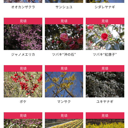
オオカンザクラ
サンシュユ
シダレヤナギ
見頃
見頃
見頃
ジャノメエリカ
ツバキ“沖の石”
ツバキ“紅唐子”
見頃
見頃
見頃
ボケ
マンサク
ユキヤナギ
見頃
見頃
見頃