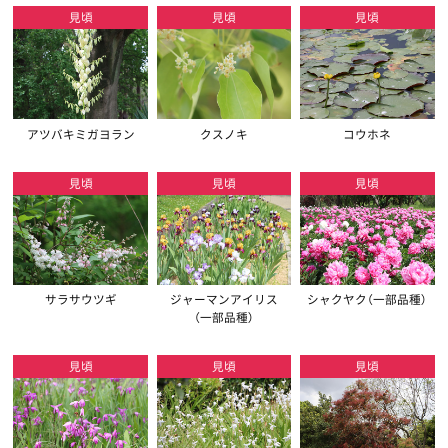
見頃
見頃
見頃
アツバキミガヨラン
クスノキ
コウホネ
見頃
見頃
見頃
サラサウツギ
ジャーマンアイリス
シャクヤク（一部品種）
（一部品種）
見頃
見頃
見頃