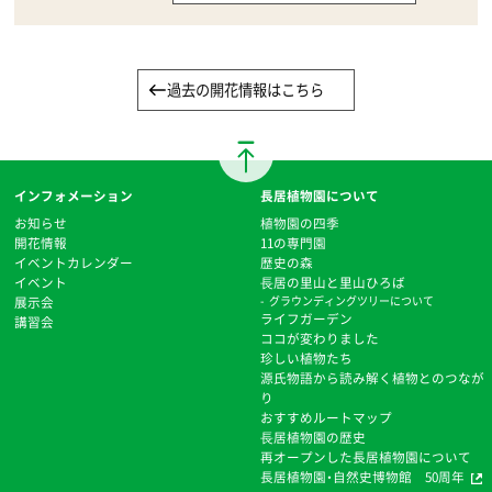
過去の開花情報はこちら
インフォメーション
長居植物園について
お知らせ
植物園の四季
開花情報
11の専門園
イベントカレンダー
歴史の森
イベント
⻑居の里山と里山ひろば
展示会
グラウンディングツリーについて
ライフガーデン
講習会
ココが変わりました
珍しい植物たち
源氏物語から読み解く植物とのつなが
り
おすすめルートマップ
⻑居植物園の歴史
再オープンした長居植物園について
長居植物園・自然史博物館 50周年