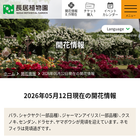
開花情報
チケット
イベント
8 /9現在
購入
カレンダー
メニュー
Language
Powered by Google Translate
開花情報
ホーム
開花情報
2026年05月12日現在の開花情報
2026年05月12日現在の開花情報
バラ、シャクヤク（一部品種）、ジャーマンアイリス（一部品種）、クス
ノキ、センダン、ドラセナ、ヤマボウシが見頃を迎えています。ネモ
フィラは見頃過ぎです。