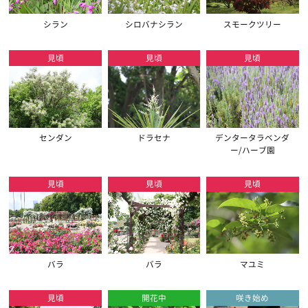
シラン
シロバナシラン
スモークツリー
見頃
見頃
見頃
センダン
ドラセナ
デンタータラベンダ
ー/ハーブ園
見頃
見頃
見頃
バラ
バラ
マユミ
見頃
開花中
咲き始め