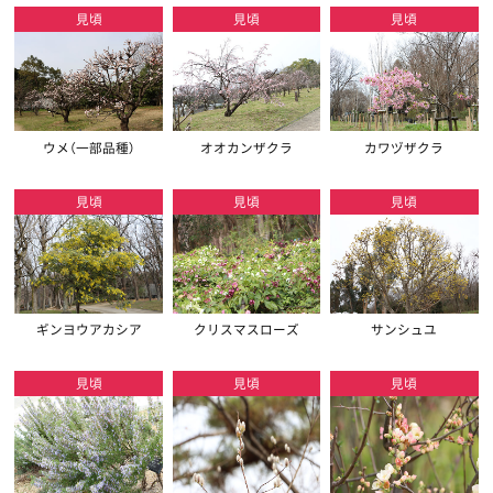
見頃
見頃
見頃
ウメ（一部品種）
オオカンザクラ
カワヅザクラ
見頃
見頃
見頃
ギンヨウアカシア
クリスマスローズ
サンシュユ
見頃
見頃
見頃