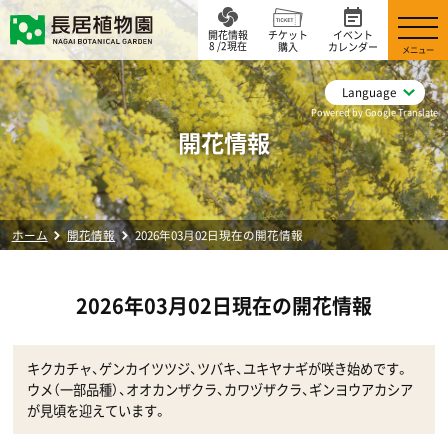
開花情報
チケット
イベント
8 /2現在
購入
カレンダー
メニュー
Language
Powered by Google Translate
開花情報
ホーム
開花情報
2026年03月02日現在の開花情報
2026年03月02日現在の開花情報
キクカチャ、ゲンカイツツジ、ツバキ、ユキヤナギが咲き始めです。
ウメ（一部品種）、オオカンザクラ、カワヅザクラ、ギンヨウアカシア
が見頃を迎えています。