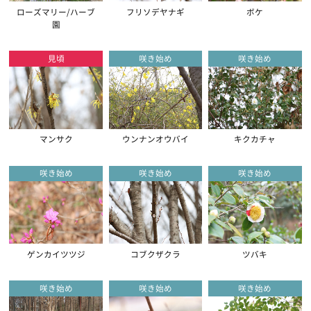
ローズマリー/ハーブ
フリソデヤナギ
ボケ
園
見頃
咲き始め
咲き始め
マンサク
ウンナンオウバイ
キクカチャ
咲き始め
咲き始め
咲き始め
ゲンカイツツジ
コブクザクラ
ツバキ
咲き始め
咲き始め
咲き始め