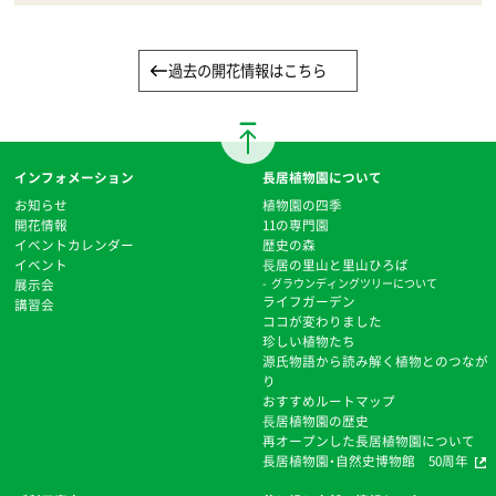
過去の開花情報はこちら
インフォメーション
長居植物園について
お知らせ
植物園の四季
開花情報
11の専門園
イベントカレンダー
歴史の森
イベント
⻑居の里山と里山ひろば
展示会
グラウンディングツリーについて
ライフガーデン
講習会
ココが変わりました
珍しい植物たち
源氏物語から読み解く植物とのつなが
り
おすすめルートマップ
⻑居植物園の歴史
再オープンした長居植物園について
長居植物園・自然史博物館 50周年