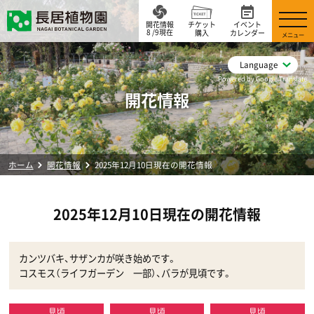
開花情報
チケット
イベント
8 /9現在
購入
カレンダー
メニュー
Language
Powered by Google Translate
開花情報
ホーム
開花情報
2025年12月10日現在の開花情報
2025年12月10日現在の開花情報
カンツバキ、サザンカが咲き始めです。
コスモス（ライフガーデン 一部）、バラが見頃です。
見頃
見頃
見頃