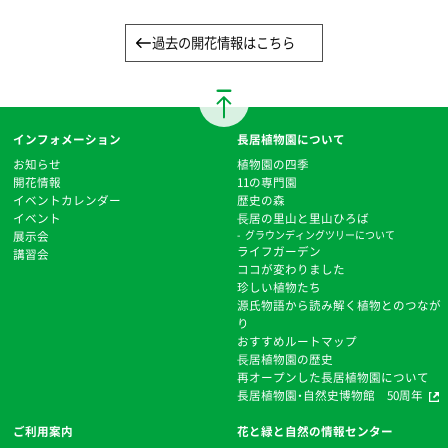
過去の開花情報はこちら
インフォメーション
長居植物園について
お知らせ
植物園の四季
開花情報
11の専門園
イベントカレンダー
歴史の森
イベント
⻑居の里山と里山ひろば
展示会
グラウンディングツリーについて
ライフガーデン
講習会
ココが変わりました
珍しい植物たち
源氏物語から読み解く植物とのつなが
り
おすすめルートマップ
⻑居植物園の歴史
再オープンした長居植物園について
長居植物園・自然史博物館 50周年
ご利用案内
花と緑と自然の情報センター