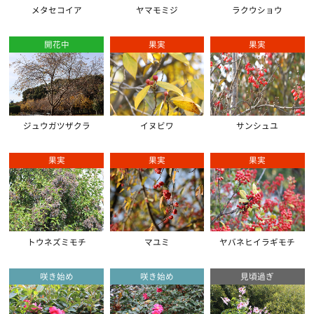
メタセコイア
ヤマモミジ
ラクウショウ
開花中
果実
果実
ジュウガツザクラ
イヌビワ
サンシュユ
果実
果実
果実
トウネズミモチ
マユミ
ヤバネヒイラギモチ
咲き始め
咲き始め
見頃過ぎ