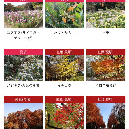
コスモス（ライフガー
ハマヒサカキ
バラ
デン 一部）
見頃
紅葉(見頃)
紅葉(見頃)
ノジギク/万葉のみち
イチョウ
イロハモミジ
紅葉(見頃)
紅葉(見頃)
紅葉(見頃)