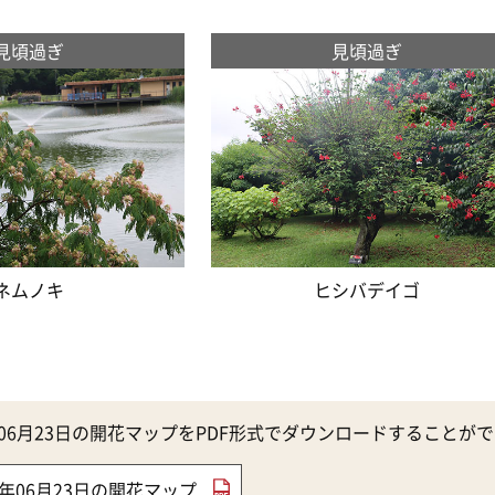
見頃過ぎ
見頃過ぎ
ネムノキ
ヒシバデイゴ
5年06月23日の開花マップをPDF形式でダウンロードすることが
25年06月23日の開花マップ