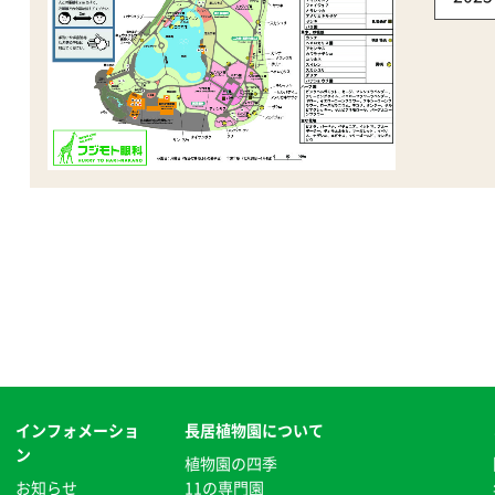
インフォメーショ
長居植物園について
ン
植物園の四季
お知らせ
11の専門園