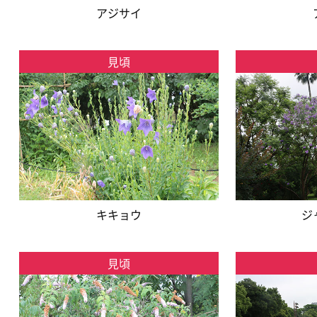
アジサイ
見頃
キキョウ
ジ
見頃