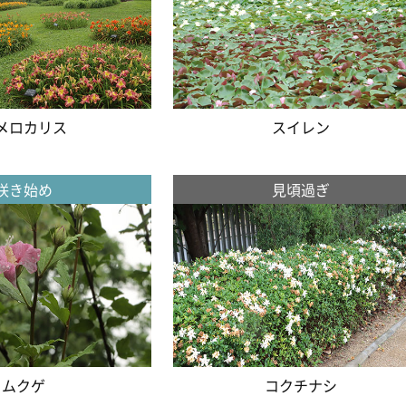
メロカリス
スイレン
咲き始め
見頃過ぎ
ムクゲ
コクチナシ