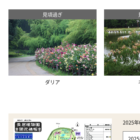
見頃過ぎ
ダリア
202
20