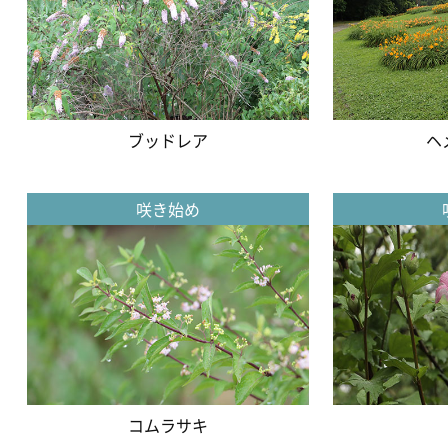
ブッドレア
ヘ
咲き始め
コムラサキ