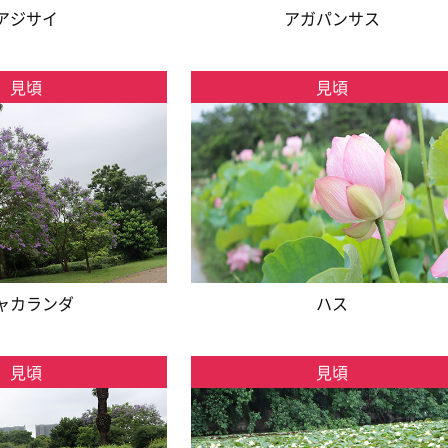
アジサイ
アガパンサス
見頃
見頃
ャカランダ
ハス
見頃
見頃