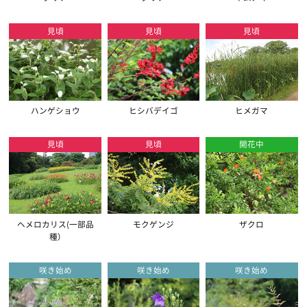
見頃
見頃
見頃
ハンゲショウ
ヒシバデイゴ
ヒメガマ
見頃
見頃
開花中
ヘメロカリス(一部品
モクゲンジ
ザクロ
種）
咲き始め
咲き始め
咲き始め