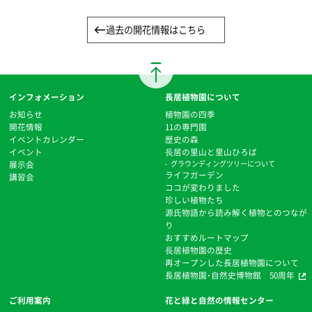
過去の開花情報はこちら
インフォメーション
長居植物園について
お知らせ
植物園の四季
開花情報
11の専門園
イベントカレンダー
歴史の森
イベント
⻑居の里山と里山ひろば
展示会
グラウンディングツリーについて
ライフガーデン
講習会
ココが変わりました
珍しい植物たち
源氏物語から読み解く植物とのつなが
り
おすすめルートマップ
⻑居植物園の歴史
再オープンした長居植物園について
長居植物園・自然史博物館 50周年
ご利用案内
花と緑と自然の情報センター