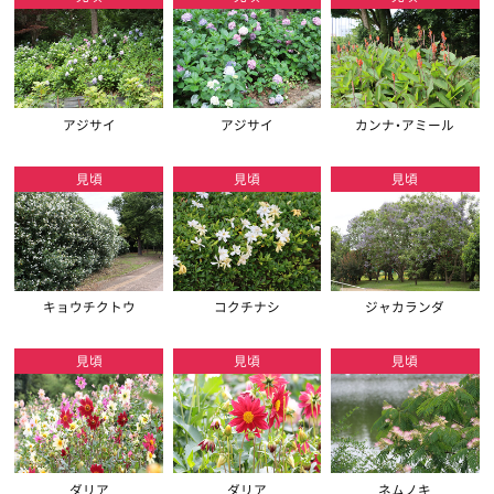
アジサイ
アジサイ
カンナ・アミール
見頃
見頃
見頃
キョウチクトウ
コクチナシ
ジャカランダ
見頃
見頃
見頃
ダリア
ダリア
ネムノキ