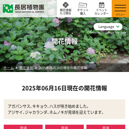
開花情報
チケット
イベント
8 /2現在
購入
カレンダー
メニュー
Language
Powered by Google Translate
開花情報
ホーム
開花情報
2025年06月16日現在の開花情報
2025年06月16日現在の開花情報
アガパンサス、キキョウ、ハスが咲き始めました。
アジサイ、ジャカランダ、ネムノキが見頃を迎えています。
見頃
見頃
見頃