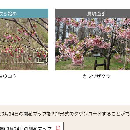
咲き始め
見頃過ぎ
ヨウコウ
カワヅザクラ
5年03月24日の開花マップをPDF形式でダウンロードすることが
25年03月24日の開花マップ