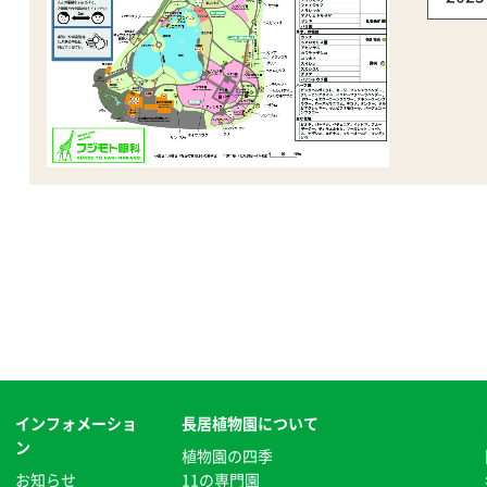
インフォメーショ
長居植物園について
ン
植物園の四季
お知らせ
11の専門園