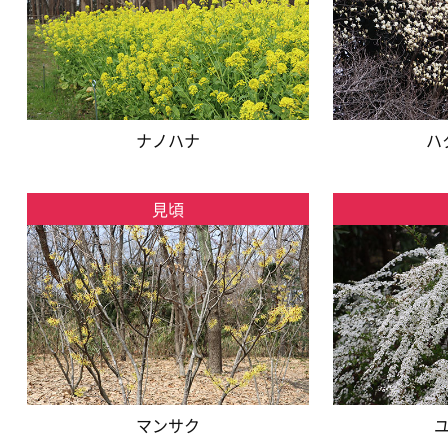
ナノハナ
ハ
見頃
マンサク