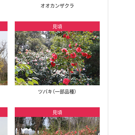
オオカンザクラ
見頃
ツバキ（一部品種）
見頃