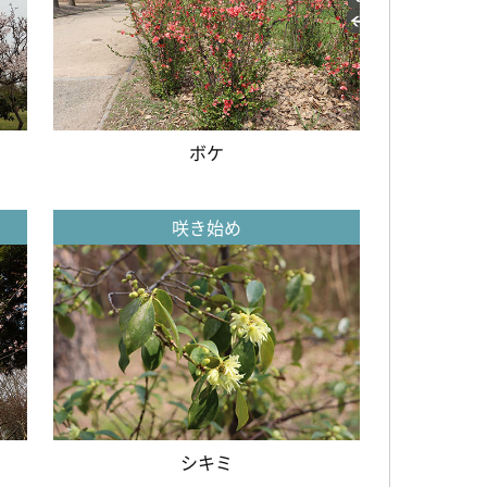
ボケ
咲き始め
シキミ