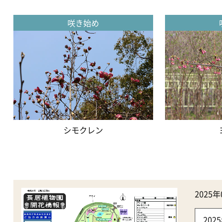
咲き始め
シモクレン
202
20