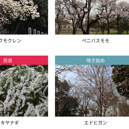
クモクレン
ベニバスモモ
見頃
咲き始め
ユキヤナギ
エドヒガン