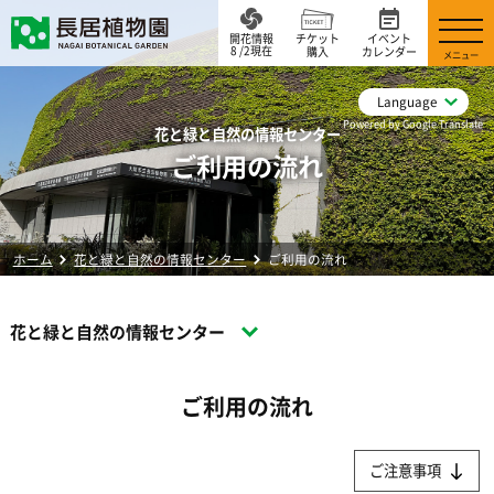
開花情報
チケット
イベント
8 /2現在
購入
カレンダー
メニュー
Language
Powered by Google Translate
花と緑と自然の情報センター
ご利用の流れ
ホーム
花と緑と自然の情報センター
ご利用の流れ
花と緑と自然の情報センター
ご利用の流れ
ご注意事項