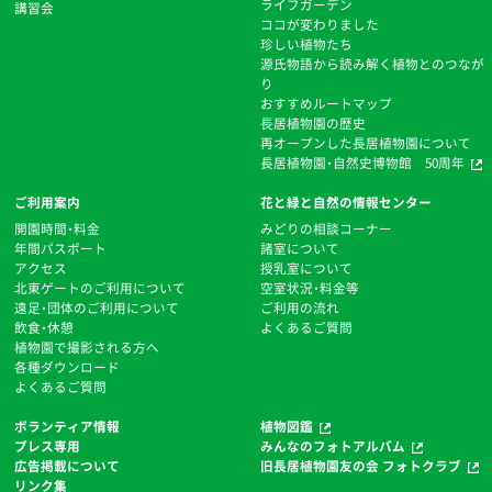
ライフガーデン
講習会
ココが変わりました
珍しい植物たち
源氏物語から読み解く植物とのつなが
り
おすすめルートマップ
⻑居植物園の歴史
再オープンした長居植物園について
長居植物園・自然史博物館 50周年
ご利用案内
花と緑と自然の情報センター
開園時間・料金
みどりの相談コーナー
年間パスポート
諸室について
アクセス
授乳室について
北東ゲートのご利用について
空室状況・料金等
遠足・団体のご利用について
ご利用の流れ
飲食・休憩
よくあるご質問
植物園で撮影される方へ
各種ダウンロード
よくあるご質問
ボランティア情報
植物図鑑
プレス専用
みんなのフォトアルバム
広告掲載について
旧長居植物園友の会 フォトクラブ
リンク集