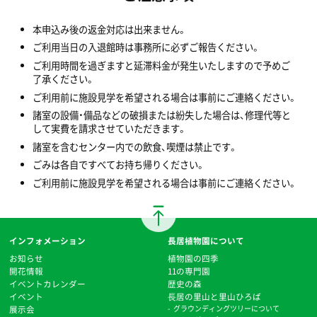
本申込み後の返金対応は出来ません。
ご利用当日の入退館時は事務所に必ずご報告ください。
ご利用時間を過ぎますと延滞料金が発生いたしますので予めご
了承ください。
ご利用前に施設見学を希望される場合は事前にご連絡ください。
諸室の設備・備品などの破損または紛失した場合は、修理代等と
して実費を請求させていただきます。
諸室を含むセンター内での飲食、喫煙は禁止です。
ごみは各自ですべてお持ち帰りください。
ご利用前に施設見学を希望される場合は事前にご連絡ください。
インフォメーション
長居植物園について
お知らせ
植物園の四季
開花情報
11の専門園
イベントカレンダー
歴史の森
イベント
⻑居の里山と里山ひろば
展示会
グラウンディングツリーについて