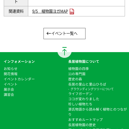
ト
関連資料
9/5 植物園ヨガMAP
イベント一覧へ
インフォメーション
長居植物園について
お知らせ
植物園の四季
開花情報
11の専門園
イベントカレンダー
歴史の森
イベント
⻑居の里山と里山ひろば
展示会
グラウンディングツリーについて
ライフガーデン
講習会
ココが変わりました
珍しい植物たち
源氏物語から読み解く植物とのつなが
り
おすすめルートマップ
⻑居植物園の歴史