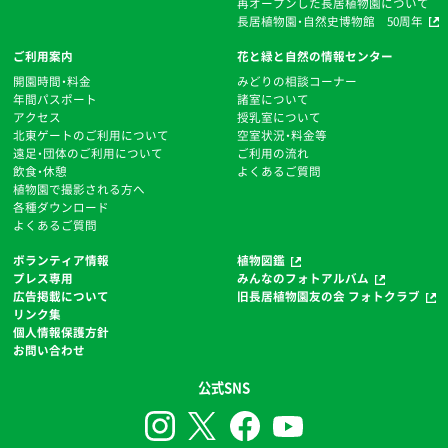
再オープンした長居植物園について
長居植物園・自然史博物館 50周年
ご利用案内
花と緑と自然の情報センター
開園時間・料金
みどりの相談コーナー
年間パスポート
諸室について
アクセス
授乳室について
北東ゲートのご利用について
空室状況・料金等
遠足・団体のご利用について
ご利用の流れ
飲食・休憩
よくあるご質問
植物園で撮影される方へ
各種ダウンロード
よくあるご質問
ボランティア情報
植物図鑑
プレス専用
みんなのフォトアルバム
広告掲載について
旧長居植物園友の会 フォトクラブ
リンク集
個人情報保護方針
お問い合わせ
公式SNS