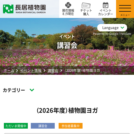
開花情報
チケット
イベント
8 /9現在
購入
カレンダー
メニュー
Language
Powered by Google Translate
イベント
講習会
ホーム
イベント情報
講習会
（2026年度）植物園ヨガ
カテゴリー
（2026年度）植物園ヨガ
ただいま開催中
講習会
参加者募集中