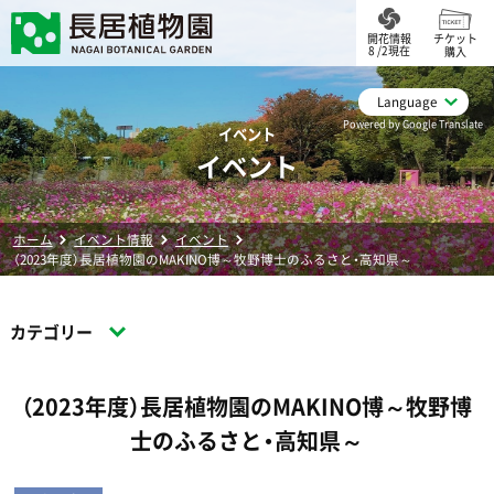
開花情報
チケット
8 /2現在
購入
Language
Powered by Google Translate
イベント
イベント
ホーム
イベント情報
イベント
（2023年度）長居植物園のMAKINO博～牧野博士のふるさと・高知県～
カテゴリー
（2023年度）長居植物園のMAKINO博～牧野博
士のふるさと・高知県～