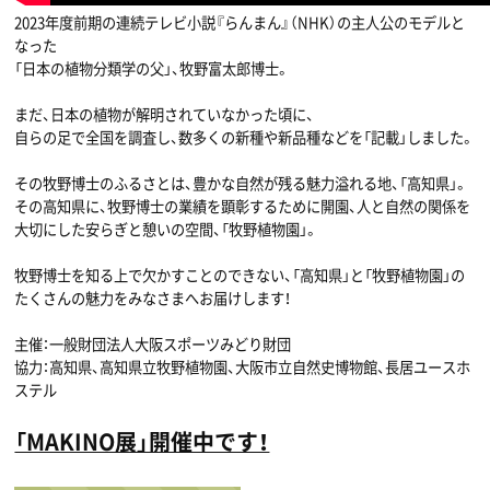
2023年度前期の連続テレビ小説『らんまん』（NHK）の主人公のモデルと
なった
「日本の植物分類学の父」、牧野富太郎博士。
まだ、日本の植物が解明されていなかった頃に、
自らの足で全国を調査し、数多くの新種や新品種などを「記載」しました。
その牧野博士のふるさとは、豊かな自然が残る魅力溢れる地、「高知県」。
その高知県に、牧野博士の業績を顕彰するために開園、人と自然の関係を
大切にした安らぎと憩いの空間、「牧野植物園」。
牧野博士を知る上で欠かすことのできない、「高知県」と「牧野植物園」の
たくさんの魅力をみなさまへお届けします！
主催：一般財団法人大阪スポーツみどり財団
協力：高知県、高知県立牧野植物園、大阪市立自然史博物館、長居ユースホ
ステル
「MAKINO展」開催中です！