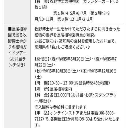
【特 典】牧野博士の植物図 カレンダーカード（２
枚１組）
第１弾：4・5月/6・7月 第２弾：8・9
月/10・11月 第３弾：12・1月/2・3月
■長居植物
牧野博士が一生をかけてただひたすらに向き合った
園で巡る牧
植物の世界を長居植物園職員が解説。
野博士ゆか
お昼ご飯には、高知県の食材を使用したお弁当で、
りの植物ガ
高知県の「食」もご堪能ください♪
イドツアー
（お弁当ラ
【開催日】（春）令和5年5月20日（土）・（夏）令和5年7
ンチ付き）
月22日（土）・
（秋）令和5年10月28日（土）・（冬）令和5年12月16日
（土）
【時 間】10：30～13：00（内昼食時間45分程度）
【場 所】長居植物園内
【料 金】各日2,000円（お弁当・お茶・スタンプラリ
ー用紙付）
※入園料は参加料に含まれます
【申 込】オンラインストアまたは電話（06-6696-
7117）で、各開催日2か月前の9：30より受付いたしま
す。