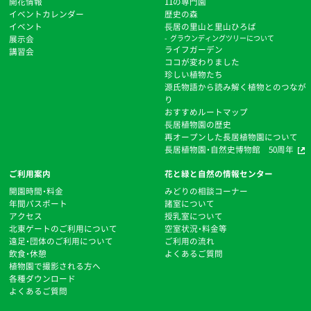
開花情報
11の専門園
イベントカレンダー
歴史の森
イベント
⻑居の里山と里山ひろば
展示会
グラウンディングツリーについて
ライフガーデン
講習会
ココが変わりました
珍しい植物たち
源氏物語から読み解く植物とのつなが
り
おすすめルートマップ
⻑居植物園の歴史
再オープンした長居植物園について
長居植物園・自然史博物館 50周年
ご利用案内
花と緑と自然の情報センター
開園時間・料金
みどりの相談コーナー
年間パスポート
諸室について
アクセス
授乳室について
北東ゲートのご利用について
空室状況・料金等
遠足・団体のご利用について
ご利用の流れ
飲食・休憩
よくあるご質問
植物園で撮影される方へ
各種ダウンロード
よくあるご質問