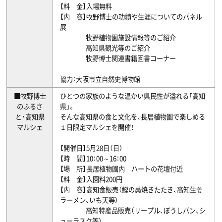
【料 金】入場無料
【内 容】牧野博士の功績や生涯についてのパネル
展
牧野植物園施設情報等のご紹介
高知県観光等のご紹介
牧野博士関連書籍図書コーナー
協力：大阪市立自然史博物館
■牧野博士
ひとつの家族のような温かい県民性が溢れる「高知
のふるさ
県」。
と・高知県
そんな高知県の食と文化を、長居植物園で楽しめる
マルシェ
１日限定マルシェを開催！
【開催日】5月28日（日）
【時 間】10：00～16：00
【場 所】長居植物園内 ハートの花壇付近
【料 金】入園料200円
【内 容】高知食販売（鰹の藁焼きたたき、高知生姜
ラーメン、いも天等）
高知特産品販売（リープル、ぼうしパン、シ
ューラスク等）