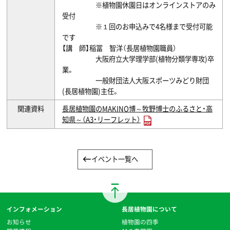
※植物園休園日はオンラインストアのみ
受付
※１回のお申込みで4名様まで受付可能
です
【講 師】稲冨 智洋（長居植物園職員）
大阪府立大学理学部(植物分類学専攻)卒
業。
一般財団法人大阪スポーツみどり財団
(長居植物園)主任。
関連資料
長居植物園のMAKINO博～牧野博士のふるさと・高
知県～（A3・リーフレット）
イベント一覧へ
インフォメーション
長居植物園について
お知らせ
植物園の四季