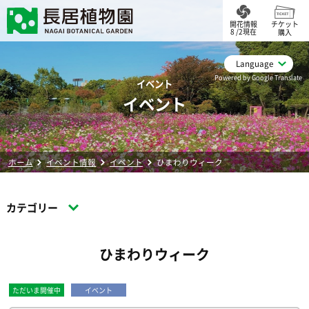
開花情報
チケット
8 /2現在
購入
Language
Powered by Google Translate
イベント
イベント
ホーム
イベント情報
イベント
ひまわりウィーク
カテゴリー
ひまわりウィーク
ただいま開催中
イベント