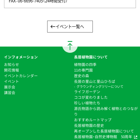
FAX：06-6696-7405（24時間受付）
イベント一覧へ
インフォメーション
長居植物園について
お知らせ
植物園の四季
開花情報
11の専門園
イベントカレンダー
歴史の森
イベント
⻑居の里山と里山ひろば
展示会
グラウンディングツリーについて
ライフガーデン
講習会
ココが変わりました
珍しい植物たち
源氏物語から読み解く植物とのつなが
り
おすすめルートマップ
⻑居植物園の歴史
再オープンした長居植物園について
長居植物園・自然史博物館 50周年