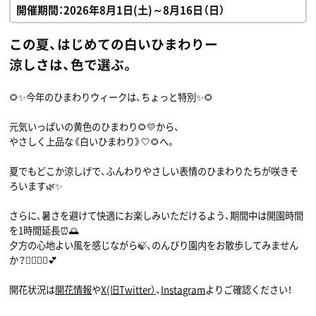
開催期間：2026年8月1日(土)～8月16日（日）
この夏、はじめての白いひまわりー
涼しさは、色で選ぶ。
🌻✨今年のひまわりウィークは、ちょっと特別✨🌻
元気いっぱいの黄色のひまわり🌻💛から、
やさしく上品な《白いひまわり》🤍🌻へ。
夏でもどこか涼しげで、ふんわりやさしい表情のひまわりたちが咲きそ
ろいます🌿✨
さらに、暑さを避けて快適にお楽しみいただけるよう、期間中は開園時間
を1時間延長⏰🌅
夕方の心地よい風を感じながら🍃、のんびり園内をお散歩してみません
か？🚶‍♀️🚶‍♂️💕
開花状況は
開花情報
や
X(旧Twitter）
、
Instagram
よりご確認ください！