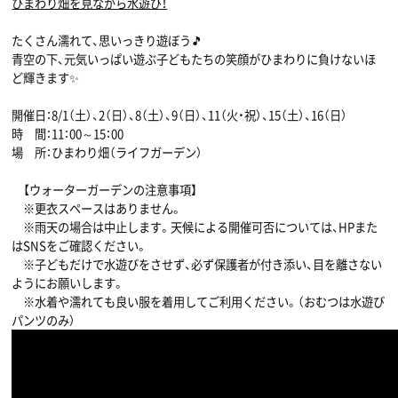
ひまわり畑を見ながら水遊び！
たくさん濡れて、思いっきり遊ぼう🎵
青空の下、元気いっぱい遊ぶ子どもたちの笑顔がひまわりに負けないほ
ど輝きます✨
開催日：8/1（土）、2（日）、8（土）、9（日）、11（火・祝）、15（土）、16（日）
時 間：11：00～15：00
場 所：ひまわり畑（ライフガーデン）
【ウォーターガーデンの注意事項】
※更衣スペースはありません。
※雨天の場合は中止します。天候による開催可否については、HPまた
はSNSをご確認ください。
※子どもだけで水遊びをさせず、必ず保護者が付き添い、目を離さない
ようにお願いします。
※水着や濡れても良い服を着用してご利用ください。（おむつは水遊び
パンツのみ）