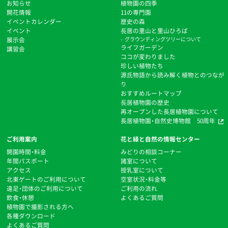
お知らせ
植物園の四季
開花情報
11の専門園
イベントカレンダー
歴史の森
イベント
⻑居の里山と里山ひろば
展示会
グラウンディングツリーについて
ライフガーデン
講習会
ココが変わりました
珍しい植物たち
源氏物語から読み解く植物とのつなが
り
おすすめルートマップ
⻑居植物園の歴史
再オープンした長居植物園について
長居植物園・自然史博物館 50周年
ご利用案内
花と緑と自然の情報センター
開園時間・料金
みどりの相談コーナー
年間パスポート
諸室について
アクセス
授乳室について
北東ゲートのご利用について
空室状況・料金等
遠足・団体のご利用について
ご利用の流れ
飲食・休憩
よくあるご質問
植物園で撮影される方へ
各種ダウンロード
よくあるご質問