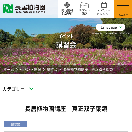
開花情報
チケット
イベント
8 /2現在
購入
カレンダー
メニュー
Language
Powered by Google Translate
イベント
講習会
ホーム
イベント情報
講習会
長居植物園講座 真正双子葉類
カテゴリー
長居植物園講座 真正双子葉類
講習会